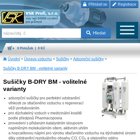
Přihlásit se
Registrace
Hledat
0 Položek | 0 Kč
Úvodní
>
Úprava vzduchu
>
Sušičky
>
Adsorpční sušičky
>
Sušičky B-DRY BM - volitelné varianty
Sušičky B-DRY BM - volitelné
varianty
adsorpční sušičky pro perfektní odstranění
vlhkosti ze stlačeného vzduchu s regenerací
věží profukováním
pro dýchatelný vzduch v medicinální kvalitě
podle předpisů Pharmacopoeia
provedení s přidaným katalystním sloupcem
naplněným molekulárním sítem, aktivním uhlím
a hopcalitovou náplní pro výrobu stlačeného vzduchu na dýchatelné úrovni
díky odstranění reziduálního obsahu CO, CO
a olejového odéru
2