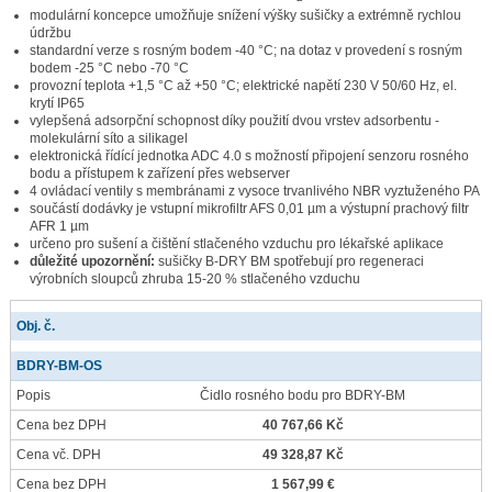
modulární koncepce umožňuje snížení výšky sušičky a extrémně rychlou
údržbu
standardní verze s rosným bodem -40 °C; na dotaz v provedení s rosným
bodem -25 °C nebo -70 °C
provozní teplota +1,5 °C až +50 °C; elektrické napětí 230 V 50/60 Hz, el.
krytí IP65
vylepšená adsorpční schopnost díky použití dvou vrstev adsorbentu -
molekulární síto a silikagel
elektronická řídící jednotka ADC 4.0 s možností připojení senzoru rosného
bodu a přístupem k zařízení přes webserver
4 ovládací ventily s membránami z vysoce trvanlivého NBR vyztuženého PA
součástí dodávky je vstupní mikrofiltr AFS 0,01 µm a výstupní prachový filtr
AFR 1 µm
určeno pro sušení a čištění stlačeného vzduchu pro lékařské aplikace
důležité upozornění:
sušičky B-DRY BM spotřebují pro regeneraci
výrobních sloupců zhruba 15-20 % stlačeného vzduchu
Obj. č.
BDRY-BM-OS
Popis
Čidlo rosného bodu pro BDRY-BM
Cena bez DPH
40 767,66 Kč
Cena vč. DPH
49 328,87 Kč
Cena bez DPH
1 567,99 €