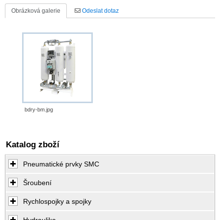
Obrázková galerie
Odeslat dotaz
bdry-bm.jpg
Katalog zboží
Pneumatické prvky SMC
Šroubení
Rychlospojky a spojky