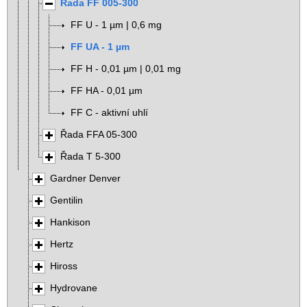
Řada FF 005-300
FF U - 1 µm | 0,6 mg
FF UA - 1 µm
FF H - 0,01 µm | 0,01 mg
FF HA - 0,01 µm
FF C - aktivní uhlí
Řada FFA 05-300
Řada T 5-300
Gardner Denver
Gentilin
Hankison
Hertz
Hiross
Hydrovane