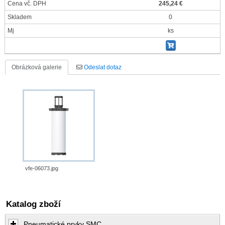
Cena vč. DPH
245,24 €
Skladem
0
Mj
ks
Obrázková galerie
Odeslat dotaz
vfe-06073.jpg
Katalog zboží
Pneumatické prvky SMC