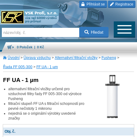
Přihlásit se
Registrace
Hledat
0 Položek | 0 Kč
Úvodní
>
Úprava vzduchu
>
Alternativní filtrační vložky
>
Fusheng
>
Řada FF 005-300
>
FF UA - 1 µm
FF UA - 1 µm
alternativní filtrační vložky určené pro
vzduchové filtry řady FF 005-300 od výrobce
Fusheng
filtrační stupeň FF UA s filtrační schopností pro
pevné nečistoty 1 mikronu
nejedná se o originální výrobky uvedené
značky
Obj. č.