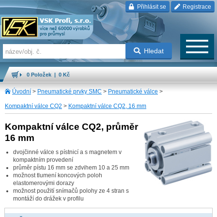
Přihlásit se
Registrace
Hledat
0 Položek | 0 Kč
Úvodní
>
Pneumatické prvky SMC
>
Pneumatické válce
>
Kompaktní válce CQ2
>
Kompaktní válce CQ2, 16 mm
Kompaktní válce CQ2, průměr
16 mm
dvojčinné válce s pístnicí a s magnetem v
kompaktním provedení
průměr pístu 16 mm se zdvihem 10 a 25 mm
možnost tlumení koncových poloh
elastomerovými dorazy
možnost použití snímačů polohy ze 4 stran s
montáží do drážek v profilu