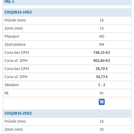
Obj. č.
CDQ2B16-10DZ
Průměr
(mm)
16
Zdvih
(mm)
10
Připojení
M5
Závit pístnice
M4
Cena bez DPH
746,15 Kč
Cena vč. DPH
902,84 Kč
Cena bez DPH
28,70 €
Cena vč. DPH
34,73 €
Skladem
1 - 2
Mj
ks
CDQ2B16-25DZ
Průměr
(mm)
16
Zdvih
(mm)
25