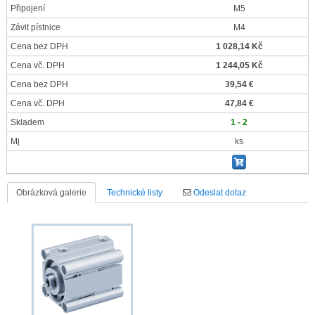
Připojení
M5
Závit pístnice
M4
Cena bez DPH
1 028,14 Kč
Cena vč. DPH
1 244,05 Kč
Cena bez DPH
39,54 €
Cena vč. DPH
47,84 €
Skladem
1 - 2
Mj
ks
Obrázková galerie
Technické listy
Odeslat dotaz