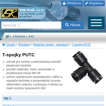
Přihlásit se
Registrace
Hledat
0 Položek | 0 Kč
Úvodní
>
Šroubení
>
Nástrčné spojky - miniaturní
>
T-spojky PUTC
T-spojky PUTC
určené pro rychlou a jednoduchou montáž
plastových hadiček
použité materiály: nylon, polyuretan a
poniklovaná mosaz MS 58
určeno zejména pro automatizační, měřící a
regulační techniku a pneumatické rozvody
stlačeného vzduchu v průmyslu s nároky na
malé rozměry spojovacích dílů
Obj. č.