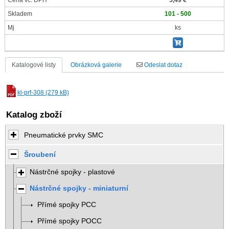
Cena vč. DPH
5,49 €
Skladem
101 - 500
Mj
ks
Katalogové listy
Obrázková galerie
Odeslat dotaz
kl-prf-308 (279 kB)
Katalog zboží
Pneumatické prvky SMC
Šroubení
Nástrčné spojky - plastové
Nástrčné spojky - miniaturní
Přímé spojky PCC
Přímé spojky POCC