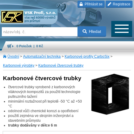
Přihlásit se
Registrace
Hledat
0 Položek | 0 Kč
Úvodní
>
Automatizační technika
>
Karbonové profily CarboSix
>
Karbonové výrobky
>
Karbonové čtvercové trubky
Karbonové čtvercové trubky
čtvercové trubky vyrobené z karbonových
vláknových kompozitů za použití technologie
pultruzního tažení
minimální roztažnost při teplotě -50 °C až +50
°C
odolnost vůči chemické korozi a opotřebení
použití zejména ve strojním inženýrství a
stavebním průmyslu
trubky dodávány v délce 6 m