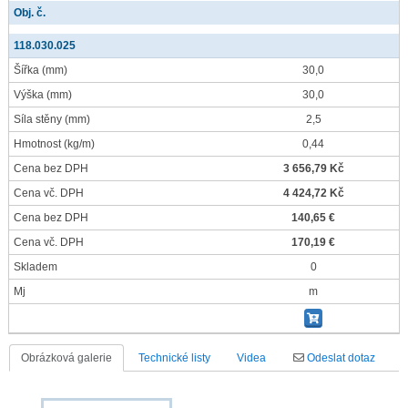
Obj. č.
118.030.025
Šířka
(mm)
30,0
Výška
(mm)
30,0
Síla stěny
(mm)
2,5
Hmotnost
(kg/m)
0,44
Cena bez DPH
3 656,79 Kč
Cena vč. DPH
4 424,72 Kč
Cena bez DPH
140,65 €
Cena vč. DPH
170,19 €
Skladem
0
Mj
m
Obrázková galerie
Technické listy
Videa
Odeslat dotaz