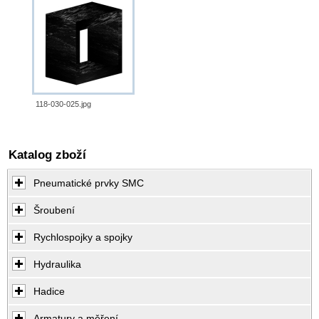
118-030-025.jpg
Katalog zboží
Pneumatické prvky SMC
Šroubení
Rychlospojky a spojky
Hydraulika
Hadice
Armatury a měření