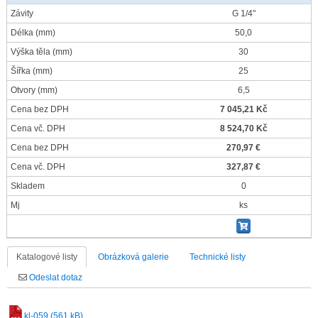
Závity
G 1/4"
Délka
(mm)
50,0
Výška těla
(mm)
30
Šířka
(mm)
25
Otvory
(mm)
6,5
Cena bez DPH
7 045,21 Kč
Cena vč. DPH
8 524,70 Kč
Cena bez DPH
270,97 €
Cena vč. DPH
327,87 €
Skladem
0
Mj
ks
Katalogové listy
Obrázková galerie
Technické listy
Odeslat dotaz
kl-059 (561 kB)