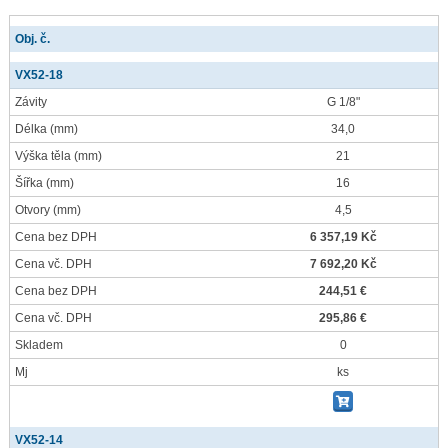
Obj. č.
VX52-18
Závity
G 1/8"
Délka
(mm)
34,0
Výška těla
(mm)
21
Šířka
(mm)
16
Otvory
(mm)
4,5
Cena bez DPH
6 357,19 Kč
Cena vč. DPH
7 692,20 Kč
Cena bez DPH
244,51 €
Cena vč. DPH
295,86 €
Skladem
0
Mj
ks
VX52-14