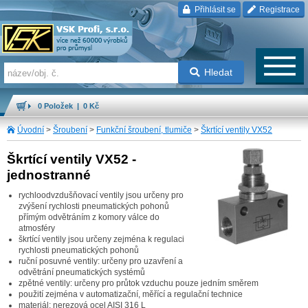
Přihlásit se
Registrace
Hledat
0 Položek | 0 Kč
Úvodní
>
Šroubení
>
Funkční šroubení, tlumiče
>
Škrtící ventily VX52
Škrtící ventily VX52 -
jednostranné
rychloodvzdušňovací ventily jsou určeny pro
zvýšení rychlosti pneumatických pohonů
přímým odvětráním z komory válce do
atmosféry
škrtící ventily jsou určeny zejména k regulaci
rychlosti pneumatických pohonů
ruční posuvné ventily: určeny pro uzavření a
odvětrání pneumatických systémů
zpětné ventily: určeny pro průtok vzduchu pouze jedním směrem
použití zejména v automatizační, měřící a regulační technice
materiál: nerezová ocel AISI 316 L