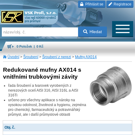
Přihlásit se
Registrace
Hledat
0 Položek | 0 Kč
Úvodní
>
Šroubení
>
Šroubení z nerezi
>
Mufny AX014
Redukované mufny AX014 s
vnitřními trubkovými závity
řada šroubení a tvarovek vyrobených z
nerezových ocelí AISI 316, AISI 316L a AISI
316Ti
určeno pro všechny aplikace s nároky na
vysokou odolnost, životnost a hygienu, zejména
pro chemický, farmaceutický a potravinářský
průmysl, ale i další průmyslové oblasti
Obj. č.