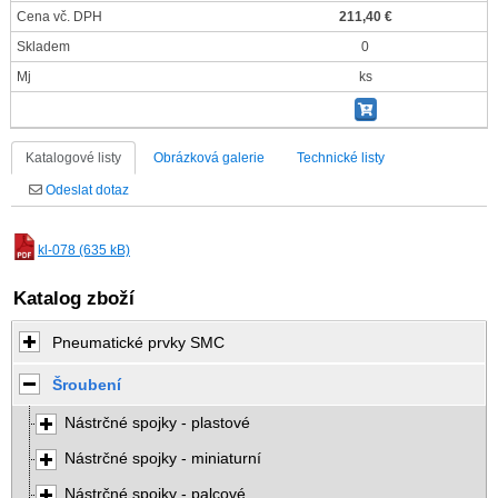
Cena vč. DPH
211,40 €
Skladem
0
Mj
ks
Katalogové listy
Obrázková galerie
Technické listy
Odeslat dotaz
kl-078 (635 kB)
Katalog zboží
Pneumatické prvky SMC
Šroubení
Nástrčné spojky - plastové
Nástrčné spojky - miniaturní
Nástrčné spojky - palcové