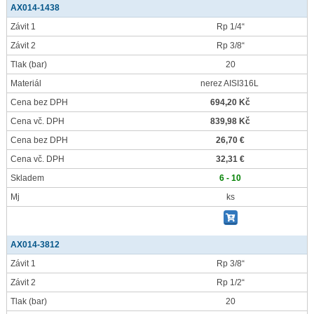
AX014-1438
Závit 1
Rp 1/4“
Závit 2
Rp 3/8“
Tlak
(bar)
20
Materiál
nerez AISI316L
Cena bez DPH
694,20 Kč
Cena vč. DPH
839,98 Kč
Cena bez DPH
26,70 €
Cena vč. DPH
32,31 €
Skladem
6 - 10
Mj
ks
AX014-3812
Závit 1
Rp 3/8“
Závit 2
Rp 1/2“
Tlak
(bar)
20