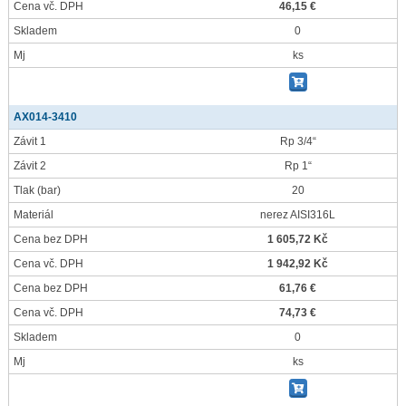
Cena vč. DPH
46,15 €
Skladem
0
Mj
ks
AX014-3410
Závit 1
Rp 3/4“
Závit 2
Rp 1“
Tlak
(bar)
20
Materiál
nerez AISI316L
Cena bez DPH
1 605,72 Kč
Cena vč. DPH
1 942,92 Kč
Cena bez DPH
61,76 €
Cena vč. DPH
74,73 €
Skladem
0
Mj
ks