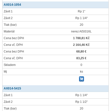
AX014-1054
Závit 1
Rp 1“
Závit 2
Rp 1 1/4“
Tlak
(bar)
20
Materiál
nerez AISI316L
Cena bez DPH
1 788,81 Kč
Cena vč. DPH
2 164,46 Kč
Cena bez DPH
68,80 €
Cena vč. DPH
83,25 €
Skladem
0
Mj
ks
AX014-5415
Závit 1
Rp 1 1/4“
Závit 2
Rp 1 1/2“
Tlak
(bar)
20