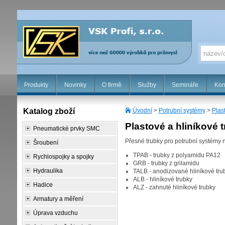
Produkty
Novinky
O firmě
Služby
Semináře
Kon
Katalog zboží
Úvodní
>
Potrubní systémy
>
Plas
Plastové a hliníkové 
Pneumatické prvky SMC
Přesné trubky pro potrubní systémy 
Šroubení
TPAB - trubky z polyamidu PA12
Rychlospojky a spojky
GRB - trubky z grilamidu
Hydraulika
TALB - anodizované hliníkové tru
ALB - hliníkové trubky
Hadice
ALZ - zahnuté hliníkové trubky
Armatury a měření
Úprava vzduchu