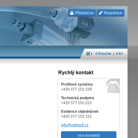
Přihlásit se
Registrace
0 Položek | 0 Kč
Rychlý kontakt
Profilové systémy
+420 377 152 229
Technická podpora
+420 377 152 222
Evidence objednávek
+420 377 152 221
info@vskprofi.cz
více kontaktů