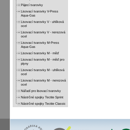
Pájecí tvarovky
Lisovací tvarovky V-Press
Aqua-Gas
Lisovací tvarovky V - uhlíková
ocel
Lisovací tvarovky V - nerezová
ocel
Lisovací tvarovky M-Press
Aqua-Gas
Lisovací tvarovky M - měď
Lisovací tvarovky M - měď pro
plyny
Lisovací tvarovky M - uhlíková
ocel
Lisovací tvarovky M - nerezová
ocel
Nářadí pro lisovací tvarovky
Nástrčné spojky Tectite Sprint
Nástrčné spojky Tectite Classic