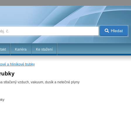
Hledat
takt
Kariéra
Ke stažení
tové a hliníkové trubky
trubky
na stlačený vzduch, vakuum, dusík a netečné plyny
bky