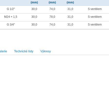
(mm)
(mm)
(mm)
G 1/2"
30,0
74,0
31,0
S ventilem
M24 × 1,5
30,0
78,0
31,0
S ventilem
G 3/4"
30,0
74,0
31,0
S ventilem
lerie
Technické listy
Výkresy