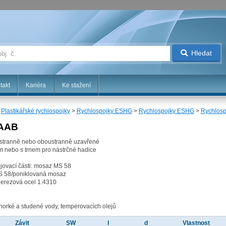
Hledat
takt
Kariéra
Ke stažení
>
Plastikářské rychlospojky
>
Rychlospojky ESHG
>
Rychlospojky ESHG
>
Rychlos
-AAB
nostranně nebo oboustranně uzavřené
m nebo s trnem pro nástrčné hadice
ipojovací části: mosaz MS 58
MS 58/poniklovaná mosaz
 nerezová ocel 1.4310
 horké a studené vody, temperovacích olejů
Závit
SW
l
d
Vlastnost