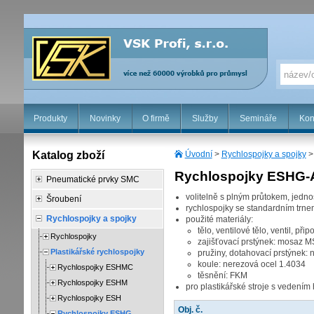
Produkty
Novinky
O firmě
Služby
Semináře
Kon
Katalog zboží
Úvodní
>
Rychlospojky a spojky
Rychlospojky ESHG
Pneumatické prvky SMC
volitelně s plným průtokem, jed
Šroubení
rychlospojky se standardním trne
Rychlospojky a spojky
použité materiály:
tělo, ventilové tělo, ventil, př
Rychlospojky
zajišťovací prstýnek: mosaz 
Plastikářské rychlospojky
pružiny, dotahovací prstýnek:
koule: nerezová ocel 1.4034
Rychlospojky ESHMC
těsnění: FKM
Rychlospojky ESHM
pro plastikářské stroje s vedením
Rychlospojky ESH
Obj. č.
Rychlospojky ESHG