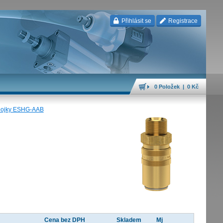
Přihlásit se
Registrace
0 Položek | 0 Kč
pojky ESHG-AAB
Cena bez DPH
Skladem
Mj