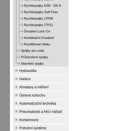
Rychlospojky ESD - DN 9
Rychlospojky Soft-Flow
Rychlospojky CPI08
Rychlospojky CPI12
Šroubení Lock-On
Kombinační šroubení
Rozdělovací bloky
Spojky pro vodu
Průmyslové spojky
Stavební spojky
Hydraulika
Hadice
Armatury a měření
Úprava vzduchu
Automatizační technika
Pneumatické a AKU nářadí
Kompresory
Potrubní systémy