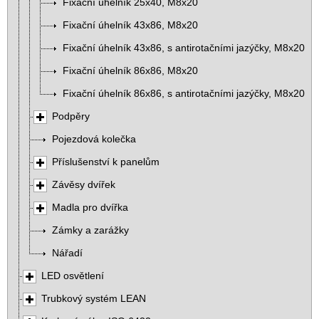
Fixační úhelník 25x40, M8x20
Fixační úhelník 43x86, M8x20
Fixační úhelník 43x86, s antirotačními jazýčky, M8x20
Fixační úhelník 86x86, M8x20
Fixační úhelník 86x86, s antirotačními jazýčky, M8x20
Podpěry
Pojezdová kolečka
Příslušenství k panelům
Závěsy dvířek
Madla pro dvířka
Zámky a zarážky
Nářadí
LED osvětlení
Trubkový systém LEAN