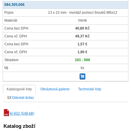
084.305.006
Popis
13 x 22 mm - montáž pomocí šroubů M6x12
Materiál
hliník
Cena bez DPH
40,80 Kč
Cena vč. DPH
49,37 Kč
Cena bez DPH
1,57 €
Cena vč. DPH
1,90 €
Skladem
101 - 500
Mj
ks
Katalogové listy
Obrázková galerie
Technické listy
Odeslat dotaz
kl-932 (548 kB)
Katalog zboží