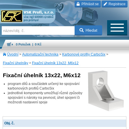
Přihlásit se
Registrace
Hledat
0 Položek | 0 Kč
Úvodní
>
Automatizační technika
>
Karbonové profily CarboSix
>
Fixační úhelníky
>
Fixační úhelník 13x22, M6x12
Fixační úhelník 13x22, M6x12
program dílů a součástek určený ke spojování
karbonových profilů CarboSix
jednotlivé komponenty umožňují různé způsoby
spojování s nároky na pevnost, úhel spojení či
možnosti nastavení spoje
Obj. č.