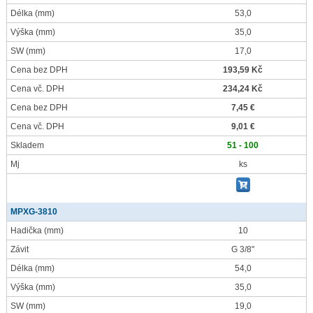
Délka
(mm)
53,0
Výška
(mm)
35,0
SW
(mm)
17,0
Cena bez DPH
193,59 Kč
Cena vč. DPH
234,24 Kč
Cena bez DPH
7,45 €
Cena vč. DPH
9,01 €
Skladem
51 - 100
Mj
ks
MPXG-3810
Hadička
(mm)
10
Závit
G 3/8"
Délka
(mm)
54,0
Výška
(mm)
35,0
SW
(mm)
19,0