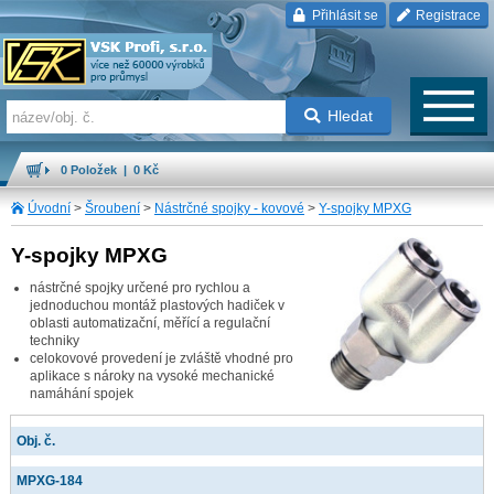
Přihlásit se
Registrace
Hledat
0 Položek | 0 Kč
Úvodní
>
Šroubení
>
Nástrčné spojky - kovové
>
Y-spojky MPXG
Y-spojky MPXG
nástrčné spojky určené pro rychlou a
jednoduchou montáž plastových hadiček v
oblasti automatizační, měřící a regulační
techniky
celokovové provedení je zvláště vhodné pro
aplikace s nároky na vysoké mechanické
namáhání spojek
Obj. č.
MPXG-184