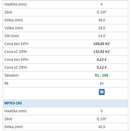
Hadička
(mm)
4
Závit
G 1/8"
Délka
(mm)
38,0
Výška
(mm)
18,0
SW
(mm)
14,0
Cena bez DPH
109,85 Kč
Cena vč. DPH
132,92 Kč
Cena bez DPH
4,23 €
Cena vč. DPH
5,12 €
Skladem
51 - 100
Mj
ks
MPXG-185
Hadička
(mm)
5
Závit
G 1/8"
Délka
(mm)
40,0