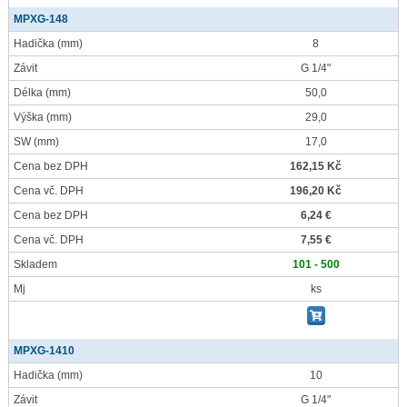
MPXG-148
Hadička
(mm)
8
Závit
G 1/4"
Délka
(mm)
50,0
Výška
(mm)
29,0
SW
(mm)
17,0
Cena bez DPH
162,15 Kč
Cena vč. DPH
196,20 Kč
Cena bez DPH
6,24 €
Cena vč. DPH
7,55 €
Skladem
101 - 500
Mj
ks
MPXG-1410
Hadička
(mm)
10
Závit
G 1/4"