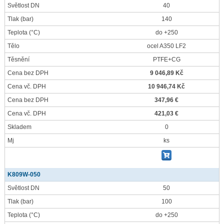
Světlost DN
40
Tlak
(bar)
140
Teplota
(°C)
do +250
Tělo
ocel A350 LF2
Těsnění
PTFE+CG
Cena bez DPH
9 046,89 Kč
Cena vč. DPH
10 946,74 Kč
Cena bez DPH
347,96 €
Cena vč. DPH
421,03 €
Skladem
0
Mj
ks
K809W-050
Světlost DN
50
Tlak
(bar)
100
Teplota
(°C)
do +250