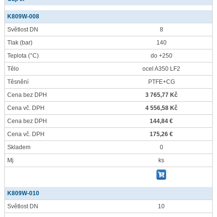
K809W-008
Světlost DN
8
Tlak
(bar)
140
Teplota
(°C)
do +250
Tělo
ocel A350 LF2
Těsnění
PTFE+CG
Cena bez DPH
3 765,77 Kč
Cena vč. DPH
4 556,58 Kč
Cena bez DPH
144,84 €
Cena vč. DPH
175,26 €
Skladem
0
Mj
ks
K809W-010
Světlost DN
10