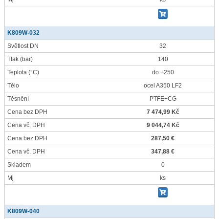
K809W-032
Světlost DN
32
Tlak
(bar)
140
Teplota
(°C)
do +250
Tělo
ocel A350 LF2
Těsnění
PTFE+CG
Cena bez DPH
7 474,99 Kč
Cena vč. DPH
9 044,74 Kč
Cena bez DPH
287,50 €
Cena vč. DPH
347,88 €
Skladem
0
Mj
ks
K809W-040