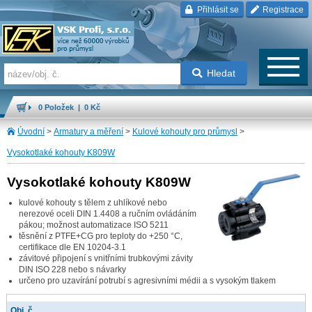
Přihlásit se
Registrace
Hledat
0 Položek | 0 Kč
Úvodní
>
Armatury a měření
>
Kulové kohouty pro průmysl
>
Vysokotlaké kohouty K809W
Vysokotlaké kohouty K809W
kulové kohouty s tělem z uhlíkové nebo
nerezové oceli DIN 1.4408 a ručním ovládáním
pákou; možnost automatizace ISO 5211
těsnění z PTFE+CG pro teploty do +250 °C,
certifikace dle EN 10204-3.1
závitové připojení s vnitřními trubkovými závity
DIN ISO 228 nebo s návarky
určeno pro uzavírání potrubí s agresivními médii a s vysokým tlakem
Obj. č.