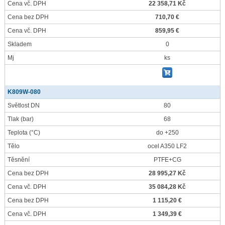
Cena vč. DPH
22 358,71 Kč
Cena bez DPH
710,70 €
Cena vč. DPH
859,95 €
Skladem
0
Mj
ks
K809W-080
Světlost DN
80
Tlak
(bar)
68
Teplota
(°C)
do +250
Tělo
ocel A350 LF2
Těsnění
PTFE+CG
Cena bez DPH
28 995,27 Kč
Cena vč. DPH
35 084,28 Kč
Cena bez DPH
1 115,20 €
Cena vč. DPH
1 349,39 €