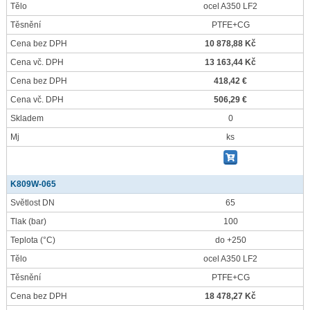
Tělo
ocel A350 LF2
Těsnění
PTFE+CG
Cena bez DPH
10 878,88 Kč
Cena vč. DPH
13 163,44 Kč
Cena bez DPH
418,42 €
Cena vč. DPH
506,29 €
Skladem
0
Mj
ks
K809W-065
Světlost DN
65
Tlak
(bar)
100
Teplota
(°C)
do +250
Tělo
ocel A350 LF2
Těsnění
PTFE+CG
Cena bez DPH
18 478,27 Kč