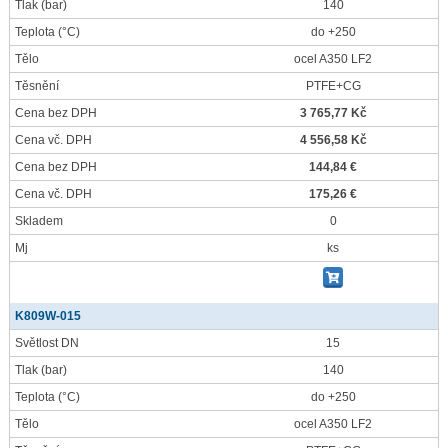
Tlak
(bar)
140
Teplota
(°C)
do +250
Tělo
ocel A350 LF2
Těsnění
PTFE+CG
Cena bez DPH
3 765,77 Kč
Cena vč. DPH
4 556,58 Kč
Cena bez DPH
144,84 €
Cena vč. DPH
175,26 €
Skladem
0
Mj
ks
K809W-015
Světlost DN
15
Tlak
(bar)
140
Teplota
(°C)
do +250
Tělo
ocel A350 LF2