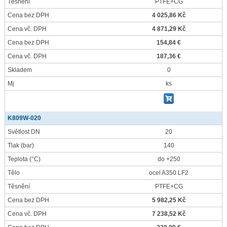
Těsnění
PTFE+CG
Cena bez DPH
4 025,86 Kč
Cena vč. DPH
4 871,29 Kč
Cena bez DPH
154,84 €
Cena vč. DPH
187,36 €
Skladem
0
Mj
ks
K809W-020
Světlost DN
20
Tlak
(bar)
140
Teplota
(°C)
do +250
Tělo
ocel A350 LF2
Těsnění
PTFE+CG
Cena bez DPH
5 982,25 Kč
Cena vč. DPH
7 238,52 Kč