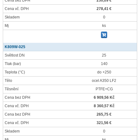
Cena bez DPH
230,09 €
Cena vč. DPH
278,41 €
Skladem
0
Mj
ks
K809W-025
Světlost DN
25
Tlak
(bar)
140
Teplota
(°C)
do +250
Tělo
ocel A350 LF2
Těsnění
PTFE+CG
Cena bez DPH
6 909,56 Kč
Cena vč. DPH
8 360,57 Kč
Cena bez DPH
265,75 €
Cena vč. DPH
321,56 €
Skladem
0
Mj
ks