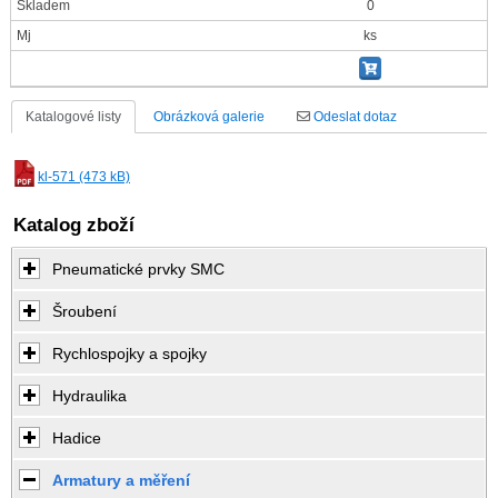
Skladem
0
Mj
ks
Katalogové listy
Obrázková galerie
Odeslat dotaz
kl-571 (473 kB)
Katalog zboží
Pneumatické prvky SMC
Šroubení
Rychlospojky a spojky
Hydraulika
Hadice
Armatury a měření