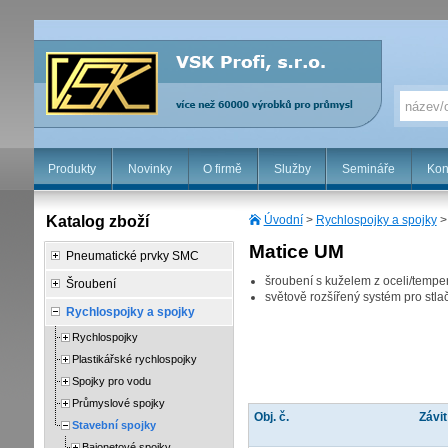
Produkty
Novinky
O firmě
Služby
Semináře
Kon
Katalog zboží
Úvodní
>
Rychlospojky a spojky
Matice UM
Pneumatické prvky SMC
šroubení s kuželem z oceli/tempe
Šroubení
světově rozšířený systém pro stlač
Rychlospojky a spojky
Rychlospojky
Plastikářské rychlospojky
Spojky pro vodu
Průmyslové spojky
Obj. č.
Závit
Stavební spojky
Bajonetové spojky