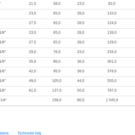
"
21,5
58,0
23,0
92,0
23,0
65,0
28,0
133,0
27,5
65,0
28,0
124,0
1/8"
23,0
65,0
28,0
139,0
1/8"
27,5
65,0
28,0
129,0
1/8"
29,0
76,0
33,0
234,0
1/6"
35,0
86,0
36,0
301,0
1/6"
42,0
95,0
38,0
378,0
1/6"
49,0
105,0
44,0
555,0
1/6"
61,0
137,0
50,0
797,0
1/4"
158,0
60,0
1 545,0
lerie
Technické listy