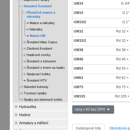
UM34
G 3/4
Stavební šroubení
Převlečné matice a
UM10
G 1"
nátrubky
UM10/2
G 1"
Matice a nátrubky
Nátrubky
UM32
Rd 32 × 
Matice UM
UM32/2
Rd 32 × 
Šroubení Atlas Copco
Závitová šroubení
UM38
Rd 38 × 
Hadicové svorky
UM46
Rd 46 × 
Šroubení s kónusem
Šroubení s trnem na hadici
UM55
Rd 55 × 
Spojovací trubky
UM62
Rd 62 × 
Šroubení HTV
Stavební kohouty
UM75
Rd 75 × 
Tryskací spojky
UM105
Rd 105 × 
Spojky pro betonové směsi
Hydraulika
ceny v Kč bez DPH
Hadice
Armatury a měření
Katalogové listy
Obrázková ga