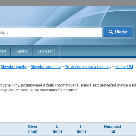
Hledat
takt
Kariéra
Ke stažení
>
Stavební spojky
>
Stavební šroubení
>
Převlečné matice a nátrubky
>
Matice UM
rované litiny, pozinkované a žlutě chromátované, skládá se z převlečné matice a n
ený vzduch, vodu aj. ve stavebnictví a hornictví
Otvor
b
h
Hmotnost
(mm)
(mm)
(mm)
(g)