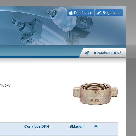
Přihlásit se
Registrace
0 Položek | 0 Kč
átrubku
Cena bez DPH
Skladem
Mj