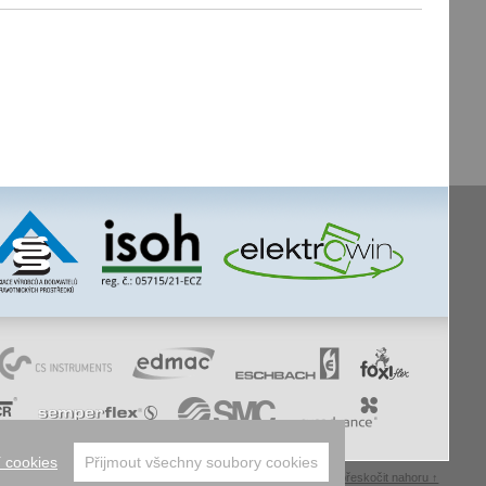
 cookies
Přijmout všechny soubory cookies
whistleblowing
facebook
úvodní
mapa webu
tisk stránky
přeskočit nahoru ↑