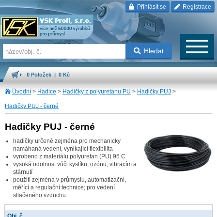
Přihlásit se
Registrace
Hledat
0 Položek | 0 Kč
Úvodní
>
Hadice
>
Hadičky z polyuretanu PU
>
Hadičky PUJ
>
Hadičky PUJ - černé
Hadičky PUJ - černé
hadičky určené zejména pro mechanicky
namáhaná vedení, vynikající flexibilita
vyrobeno z materiálu polyuretan (PU) 95 C
vysoká odolnost vůči kyslíku, ozónu, vibracím a
stárnutí
použití zejména v průmyslu, automatizační,
měřící a regulační technice; pro vedení
stlačeného vzduchu
Obj. č.