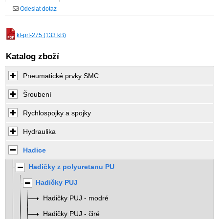
Odeslat dotaz
kl-prf-275 (133 kB)
Katalog zboží
Pneumatické prvky SMC
Šroubení
Rychlospojky a spojky
Hydraulika
Hadice
Hadičky z polyuretanu PU
Hadičky PUJ
Hadičky PUJ - modré
Hadičky PUJ - čiré