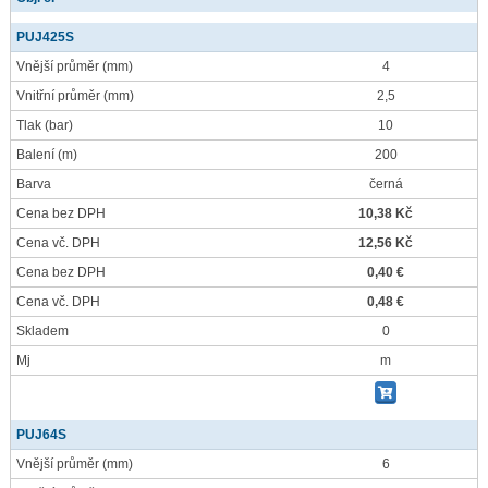
PUJ425S
Vnější průměr
(mm)
4
Vnitřní průměr
(mm)
2,5
Tlak
(bar)
10
Balení
(m)
200
Barva
černá
Cena bez DPH
10,38 Kč
Cena vč. DPH
12,56 Kč
Cena bez DPH
0,40 €
Cena vč. DPH
0,48 €
Skladem
0
Mj
m
PUJ64S
Vnější průměr
(mm)
6