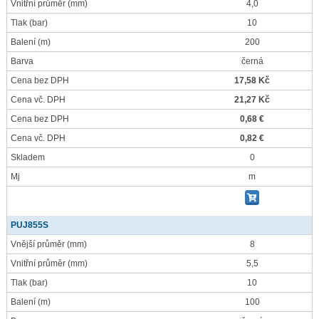
Vnitřní průměr
(mm)
4,0
Tlak
(bar)
10
Balení
(m)
200
Barva
černá
Cena bez DPH
17,58 Kč
Cena vč. DPH
21,27 Kč
Cena bez DPH
0,68 €
Cena vč. DPH
0,82 €
Skladem
0
Mj
m
PUJ855S
Vnější průměr
(mm)
8
Vnitřní průměr
(mm)
5,5
Tlak
(bar)
10
Balení
(m)
100