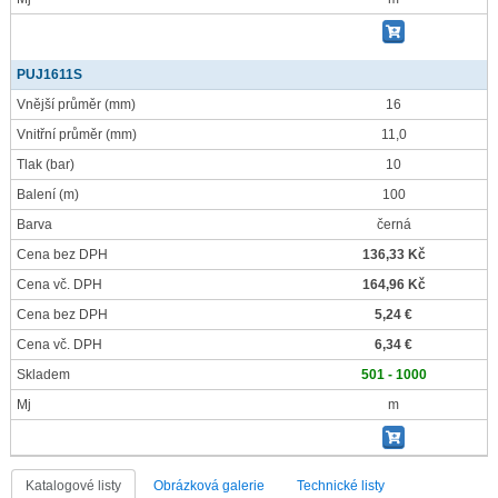
PUJ1611S
Vnější průměr
(mm)
16
Vnitřní průměr
(mm)
11,0
Tlak
(bar)
10
Balení
(m)
100
Barva
černá
Cena bez DPH
136,33 Kč
Cena vč. DPH
164,96 Kč
Cena bez DPH
5,24 €
Cena vč. DPH
6,34 €
Skladem
501 - 1000
Mj
m
Katalogové listy
Obrázková galerie
Technické listy