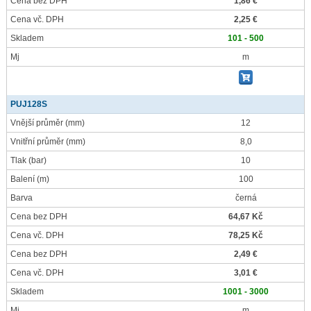
Cena bez DPH
1,86 €
Cena vč. DPH
2,25 €
Skladem
101 - 500
Mj
m
PUJ128S
Vnější průměr
(mm)
12
Vnitřní průměr
(mm)
8,0
Tlak
(bar)
10
Balení
(m)
100
Barva
černá
Cena bez DPH
64,67 Kč
Cena vč. DPH
78,25 Kč
Cena bez DPH
2,49 €
Cena vč. DPH
3,01 €
Skladem
1001 - 3000
Mj
m