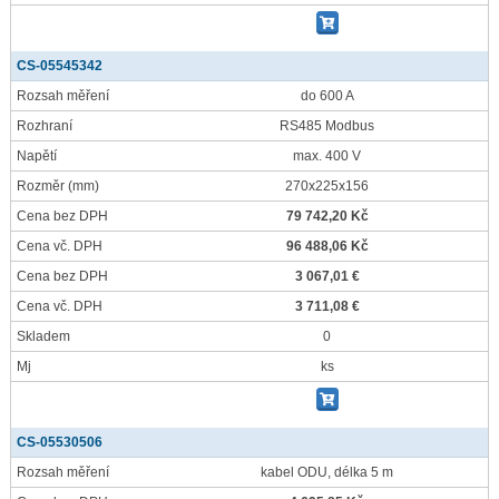
CS-05545342
Rozsah měření
do 600 A
Rozhraní
RS485 Modbus
Napětí
max. 400 V
Rozměr
(mm)
270x225x156
Cena bez DPH
79 742,20 Kč
Cena vč. DPH
96 488,06 Kč
Cena bez DPH
3 067,01 €
Cena vč. DPH
3 711,08 €
Skladem
0
Mj
ks
CS-05530506
Rozsah měření
kabel ODU, délka 5 m