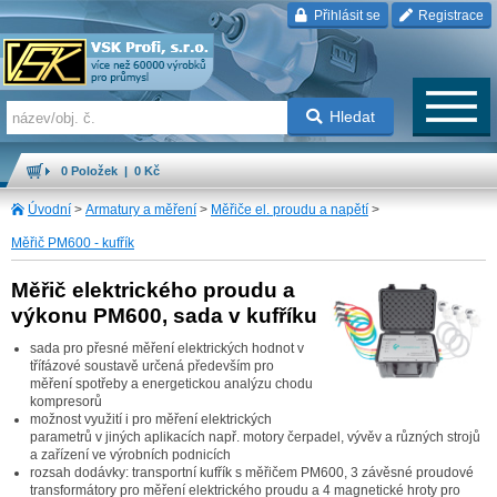
Přihlásit se
Registrace
Hledat
0 Položek | 0 Kč
Úvodní
>
Armatury a měření
>
Měřiče el. proudu a napětí
>
Měřič PM600 - kufřík
Měřič elektrického proudu a
výkonu PM600, sada v kufříku
sada pro přesné měření elektrických hodnot v
třífázové soustavě určená především pro
měření spotřeby a energetickou analýzu chodu
kompresorů
možnost využití i pro měření elektrických
parametrů v jiných aplikacích např. motory čerpadel, vývěv a různých strojů
a zařízení ve výrobních podnicích
rozsah dodávky: transportní kufřík s měřičem PM600, 3 závěsné proudové
transformátory pro měření elektrického proudu a 4 magnetické hroty pro