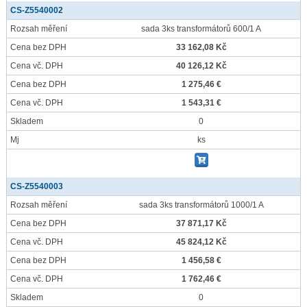
CS-Z5540002
Rozsah měření
sada 3ks transformátorů 600/1 A
Cena bez DPH
33 162,08 Kč
Cena vč. DPH
40 126,12 Kč
Cena bez DPH
1 275,46 €
Cena vč. DPH
1 543,31 €
Skladem
0
Mj
ks
CS-Z5540003
Rozsah měření
sada 3ks transformátorů 1000/1 A
Cena bez DPH
37 871,17 Kč
Cena vč. DPH
45 824,12 Kč
Cena bez DPH
1 456,58 €
Cena vč. DPH
1 762,46 €
Skladem
0