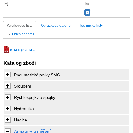
Mj
ks
Katalogové listy
Obrázková galerie
Technické listy
Odeslat dotaz
kl-660 (373 kB)
Katalog zboží
Pneumatické prvky SMC
Šroubení
Rychlospojky a spojky
Hydraulika
Hadice
Armatury a měření