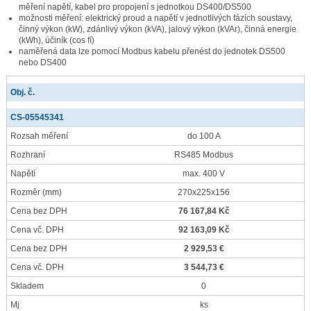
měření napětí, kabel pro propojení s jednotkou DS400/DS500
možnosti měření: elektrický proud a napětí v jednotlivých fázích soustavy,
činný výkon (kW), zdánlivý výkon (kVA), jalový výkon (kVAr), činná energie
(kWh), účiník (cos fí)
naměřená data lze pomocí Modbus kabelu přenést do jednotek DS500
nebo DS400
Obj. č.
CS-05545341
Rozsah měření
do 100 A
Rozhraní
RS485 Modbus
Napětí
max. 400 V
Rozměr
(mm)
270x225x156
Cena bez DPH
76 167,84 Kč
Cena vč. DPH
92 163,09 Kč
Cena bez DPH
2 929,53 €
Cena vč. DPH
3 544,73 €
Skladem
0
Mj
ks