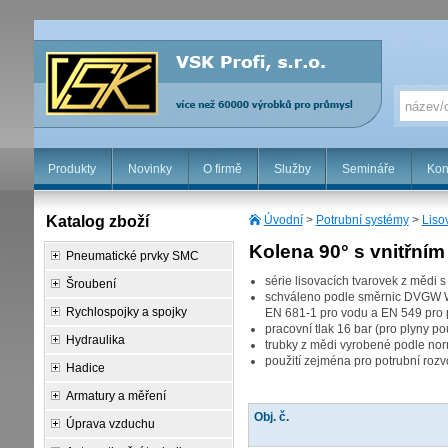
Produkty
Novinky
O firmě
Služby
Semináře
Kon
Katalog zboží
Úvodní
>
Potrubní systémy
>
Liso
Kolena 90° s vnitřní
Pneumatické prvky SMC
série lisovacích tvarovek z mědi
Šroubení
schváleno podle směrnic DVGW W
Rychlospojky a spojky
EN 681-1 pro vodu a EN 549 pro 
pracovní tlak 16 bar (pro plyny p
Hydraulika
trubky z mědi vyrobené podle n
použití zejména pro potrubní rozv
Hadice
Armatury a měření
Obj. č.
Úprava vzduchu