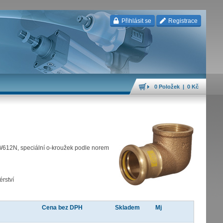
Přihlásit se
Registrace
0 Položek | 0 Kč
W612N, speciální o-kroužek podle norem
érství
Cena bez DPH
Skladem
Mj