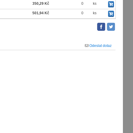
350,29 Kč
0
ks
501,94 Kč
0
ks
Odeslat dotaz