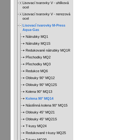
Lisovací tvarovky V - uhlíková
ocel
Lisovací tvarovky V - nerezová
ocel
Lisovací tvarovky M-Press
Aqua-Gas
Nátrubky MQ1
Nátrubky MQ1S
Redukované nátrubky MQ1R
Přechodky MQ2
Přechodky MQ3
Redukce MQ6
Oblouky 90° MQ12
Oblouky 90° MQ12S
Kolena 90° MQ13
Kolena 90° MQ14
Nástěnná kolena 90° MQ15
Oblouky 45° MQ21
Oblouky 45° MQ21S
T-kusy MQ24
Redukované t-kusy MQ25
T-kusy MQ30