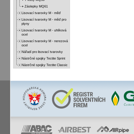
Záslepky MQ61
Lisovací tvarovky M - měď
Lisovací tvarovky M - měď pro
plyny
Lisovací tvarovky M - uhlíková
ocel
Lisovací tvarovky M - nerezová
ocel
Nářadí pro lisovací tvarovky
Nástrčné spojky Tectite Sprint
Nástrčné spojky Tectite Classic