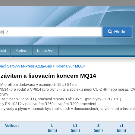
Hledat
takt
Kariéra
Ke stažení
vací tvarovky M-Press Aqua-Gas
>
Kolena 90° MQ14
m závitem a lisovacím koncem MQ14
 s M-profilem dodávaná v rozměrech 15 až 54 mm
534 (pro vodu) a VP614 (pro plyny) - těla spojek z mědi CU-DHP nebo mosazi C
plyny
ouze 5 bar MOP 5/GT1), pracovní teplota 0 až +95 °C (pro plyny -30/+70 °C)
ormy EN 10312 v polotvrdém R250 a tvrdém R290 provedení
ody vody a plynu v topenářských aplikacích v domácnostech, stavebnictví a instalat
Velikost
L
L1
Z
z1
(mm)
(mm)
(mm)
(mm)