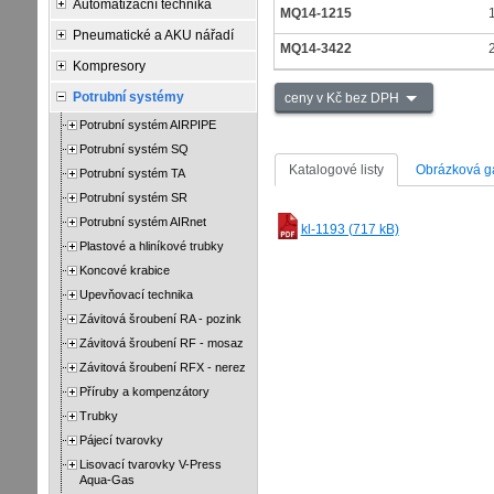
Automatizační technika
MQ14-1215
Pneumatické a AKU nářadí
MQ14-3422
Kompresory
Potrubní systémy
ceny v Kč bez DPH
Potrubní systém AIRPIPE
Potrubní systém SQ
Katalogové listy
Obrázková ga
Potrubní systém TA
Potrubní systém SR
Potrubní systém AIRnet
kl-1193 (717 kB)
Plastové a hliníkové trubky
Koncové krabice
Upevňovací technika
Závitová šroubení RA - pozink
Závitová šroubení RF - mosaz
Závitová šroubení RFX - nerez
Příruby a kompenzátory
Trubky
Pájecí tvarovky
Lisovací tvarovky V-Press
Aqua-Gas