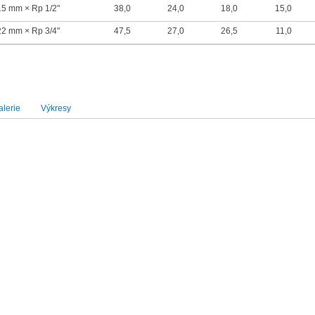
15 mm × Rp 1/2"
38,0
24,0
18,0
15,0
22 mm × Rp 3/4"
47,5
27,0
26,5
11,0
lerie
Výkresy