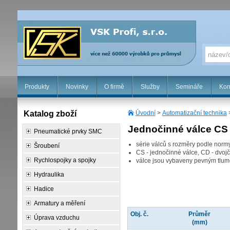
Produkty
Novinky
O firmě
Služby
Semináře
Kon
Katalog zboží
Úvodní
>
Automatizační technika
Jednočinné válce C
Pneumatické prvky SMC
série válců s rozměry podle nor
Šroubení
CS - jednočinné válce, CD - dvoj
Rychlospojky a spojky
válce jsou vybaveny pevným tlu
Hydraulika
Hadice
Armatury a měření
Obj. č.
Průměr
Úprava vzduchu
(mm)