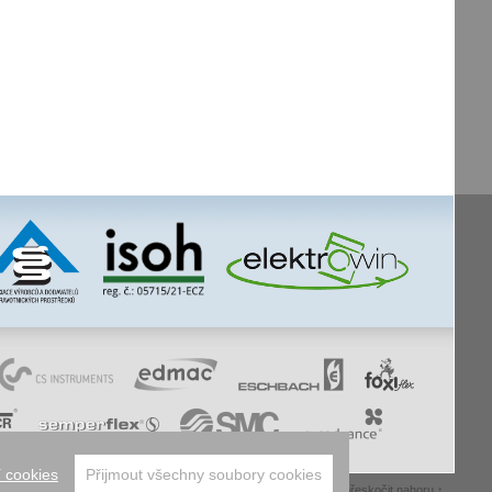
 cookies
Přijmout všechny soubory cookies
whistleblowing
facebook
úvodní
mapa webu
tisk stránky
přeskočit nahoru ↑