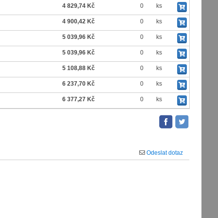
4 829,74 Kč
0
ks
4 900,42 Kč
0
ks
5 039,96 Kč
0
ks
5 039,96 Kč
0
ks
5 108,88 Kč
0
ks
6 237,70 Kč
0
ks
6 377,27 Kč
0
ks
Odeslat dotaz