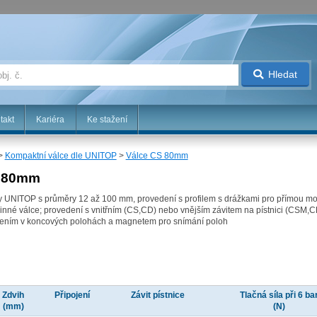
Hledat
takt
Kariéra
Ke stažení
>
Kompaktní válce dle UNITOP
>
Válce CS 80mm
S 80mm
my UNITOP s průměry 12 až 100 mm, provedení s profilem s drážkami pro přímou m
činné válce; provedení s vnitřním (CS,CD) nebo vnějším závitem na pístnici (CSM,
mením v koncových polohách a magnetem pro snímání poloh
Zdvih
Připojení
Závit pístnice
Tlačná síla při 6 ba
(mm)
(N)