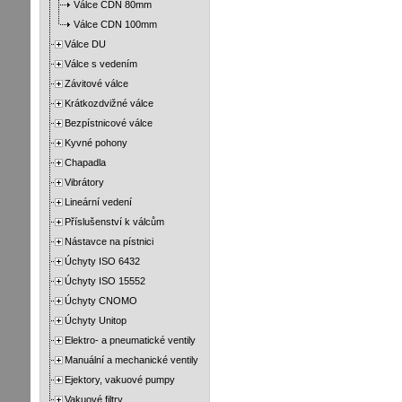
Válce CDN 80mm
Válce CDN 100mm
Válce DU
Válce s vedením
Závitové válce
Krátkozdvižné válce
Bezpístnicové válce
Kyvné pohony
Chapadla
Vibrátory
Lineární vedení
Příslušenství k válcům
Nástavce na pístnici
Úchyty ISO 6432
Úchyty ISO 15552
Úchyty CNOMO
Úchyty Unitop
Elektro- a pneumatické ventily
Manuální a mechanické ventily
Ejektory, vakuové pumpy
Vakuové filtry