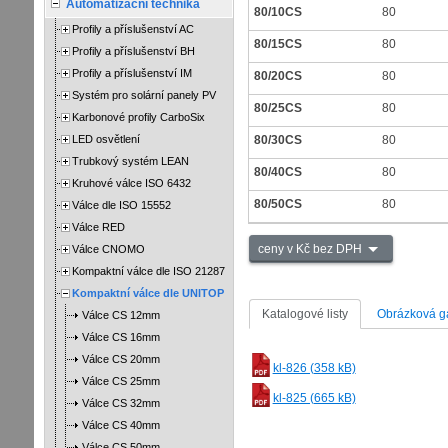
Automatizační technika
80/10CS
80
Profily a příslušenství AC
80/15CS
80
Profily a příslušenství BH
Profily a příslušenství IM
80/20CS
80
Systém pro solární panely PV
80/25CS
80
Karbonové profily CarboSix
LED osvětlení
80/30CS
80
Trubkový systém LEAN
80/40CS
80
Kruhové válce ISO 6432
80/50CS
80
Válce dle ISO 15552
Válce RED
ceny v Kč bez DPH
Válce CNOMO
Kompaktní válce dle ISO 21287
Kompaktní válce dle UNITOP
Katalogové listy
Obrázková ga
Válce CS 12mm
Válce CS 16mm
Válce CS 20mm
kl-826 (358 kB)
Válce CS 25mm
kl-825 (665 kB)
Válce CS 32mm
Válce CS 40mm
Válce CS 50mm