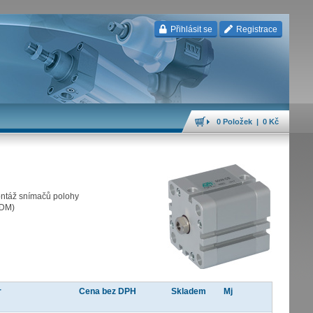
Přihlásit se
Registrace
0 Položek | 0 Kč
ontáž snímačů polohy
CDM)
r
Cena bez DPH
Skladem
Mj