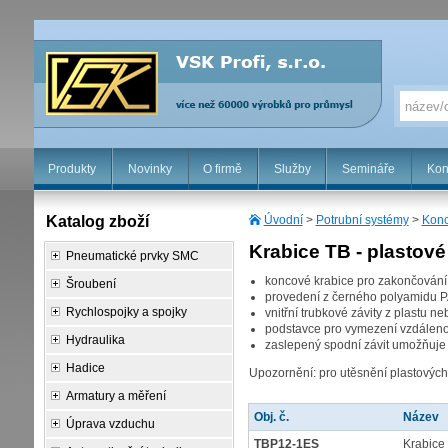
Produkty
Novinky
O firmě
Služby
Semináře
Kon
Katalog zboží
Úvodní
>
Potrubní systémy
>
Konc
Krabice TB - plastové
Pneumatické prvky SMC
koncové krabice pro zakončování
Šroubení
provedení z černého polyamidu 
Rychlospojky a spojky
vnitřní trubkové závity z plastu n
podstavce pro vymezení vzdálenos
Hydraulika
zaslepený spodní závit umožňuje
Hadice
Upozornění: pro utěsnění plastových
Armatury a měření
Obj. č.
Název
Úprava vzduchu
TBP12-1ES
Krabice