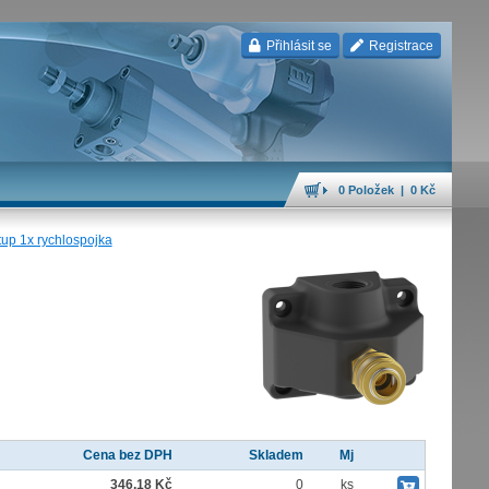
Přihlásit se
Registrace
0 Položek | 0 Kč
stup 1x rychlospojka
Cena bez DPH
Skladem
Mj
346,18 Kč
0
ks