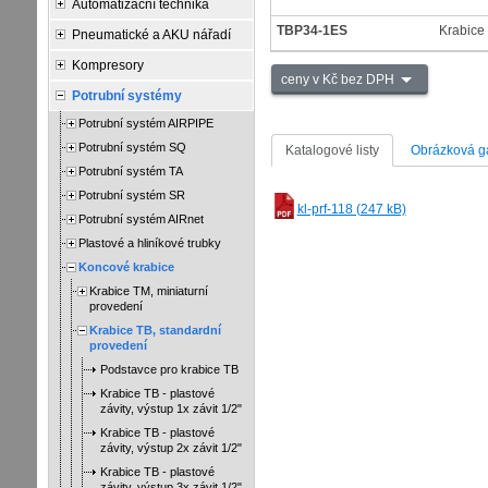
Automatizační technika
TBP34-1ES
Krabice
Pneumatické a AKU nářadí
Kompresory
ceny v Kč bez DPH
Potrubní systémy
Potrubní systém AIRPIPE
Potrubní systém SQ
Katalogové listy
Obrázková ga
Potrubní systém TA
Potrubní systém SR
kl-prf-118 (247 kB)
Potrubní systém AIRnet
Plastové a hliníkové trubky
Koncové krabice
Krabice TM, miniaturní
provedení
Krabice TB, standardní
provedení
Podstavce pro krabice TB
Krabice TB - plastové
závity, výstup 1x závit 1/2"
Krabice TB - plastové
závity, výstup 2x závit 1/2"
Krabice TB - plastové
závity, výstup 3x závit 1/2"