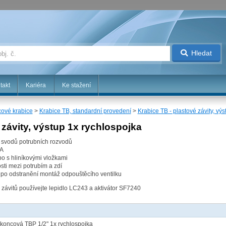
Hledat
takt
Kariéra
Ke stažení
ové krabice
>
Krabice TB, standardní provedení
>
Krabice TB - plastové závity, vý
 závity, výstup 1x rychlospojka
 svodů potrubních rozvodů
PA
ebo s hliníkovými vložkami
ti mezi potrubím a zdí
 po odstranění montáž odpouštěcího ventilku
 závitů používejte lepidlo LC243 a aktivátor SF7240
 koncová TBP 1/2" 1x rychlospojka