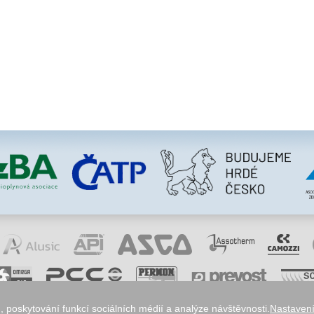
 poskytování funkcí sociálních médií a analýze návštěvnosti.
Nastavení