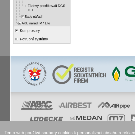
Zádový postřikovač DGS-
101
Sady nářadí
AKU nářadí M7 Lite
Kompresory
Potrubní systémy
Tento web používá soubory cookies k personalizaci obsahu a reklam,