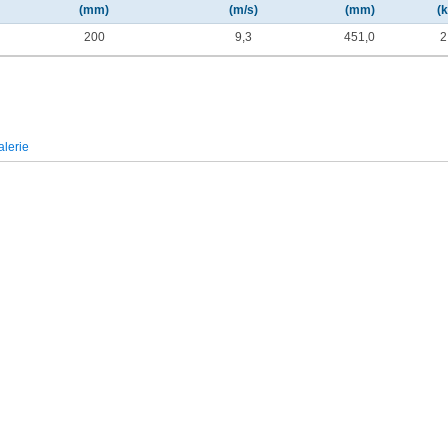
(mm)
(m/s)
(mm)
(
200
9,3
451,0
2
lerie