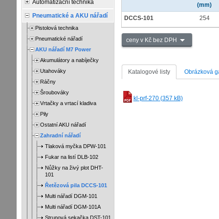
Automatizační technika
(mm)
Pneumatické a AKU nářadí
DCCS-101
254
Pistolová technika
Pneumatické nářadí
ceny v Kč bez DPH
AKU nářadí M7 Power
Akumulátory a nabíječky
Utahováky
Katalogové listy
Obrázková ga
Ráčny
Šroubováky
kl-prf-270 (357 kB)
Vrtačky a vrtací kladiva
Pily
Ostatní AKU nářadí
Zahradní nářadí
Tlaková myčka DPW-101
Fukar na listí DLB-102
Nůžky na živý plot DHT-
101
Řetězová pila DCCS-101
Multi nářadí DGM-101
Multi nářadí DGM-101A
Strunová sekačka DST-101