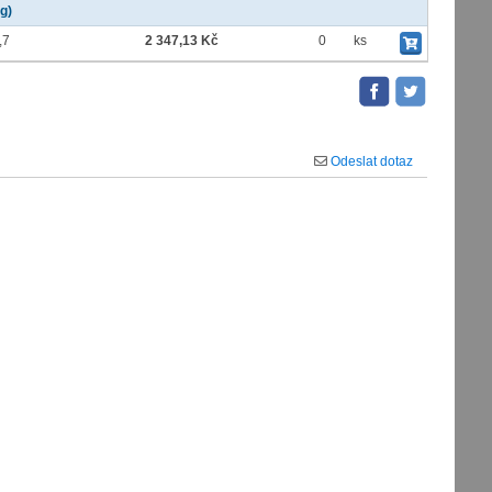
kg)
,7
2 347,13 Kč
0
ks
Odeslat dotaz