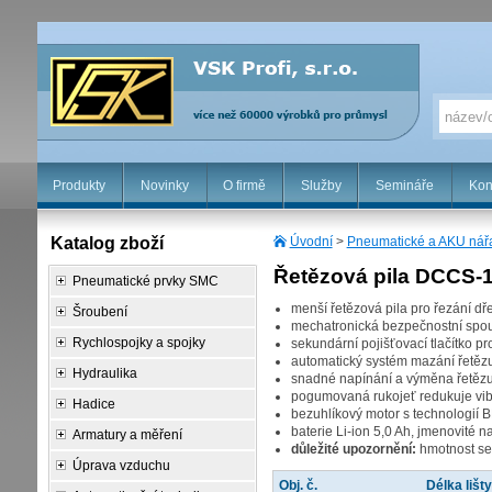
Produkty
Novinky
O firmě
Služby
Semináře
Kon
Katalog zboží
Úvodní
>
Pneumatické a AKU nář
Řetězová pila DCCS-
Pneumatické prvky SMC
menší řetězová pila pro řezání d
Šroubení
mechatronická bezpečnostní spo
Rychlospojky a spojky
sekundární pojišťovací tlačítko 
automatický systém mazání řetězu 
Hydraulika
snadné napínání a výměna řetězu 
pogumovaná rukojeť redukuje vibr
Hadice
bezuhlíkový motor s technologií
baterie Li-ion 5,0 Ah, jmenovité 
Armatury a měření
důležité upozornění:
hmotnost se
Úprava vzduchu
Obj. č.
Délka lišt