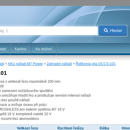
Hledat
takt
Kariéra
Ke stažení
adí
>
AKU nářadí M7 Power
>
Zahradní nářadí
>
Řetězová pila DCCS-101
101
řeva s velikostí řezu maximálně 200 mm
ušť
pro zamezení nežádoucího spuštění
umožňuje hladší řez a prodlužuje servisní interval nářadí
bez použití nářadí
ace a snižuje únavu při práci
 BRUSHLESS pro baterie systému M7 18 V
napětí 18 V, kompletně nabité 20 V
 rozumí bez akumulátoru
y
Velikost řezu
Rychlost řetězu
Délka
Hmo