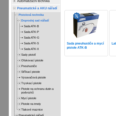
Automatizační technika
Pneumatické a AKU nářadí
Pistolová technika
Doprodej sad nářadí
Sada ATK-B
Sada ATK-P
Sada ATK-G
Sada ATK-S
Sada pneuhustiče a mycí
La
pistole ATK-B
Sada ATK-X
Sady pistolí
Ofukovací pistole
Pneuhustiče
Stříkací pistole
Vysavačová pistole
Tryskací pistole
Pistole na ochranu dutin a
podvozků
Mycí pistole
Pistole na tmely
Tlakové maznice
Pneumatické nářadí