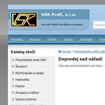
Produkty
Novinky
O firmě
Služby
Semináře
Kon
Katalog zboží
Úvodní
>
Pneumatické a AKU nář
Doprodej sad nářadí
Pneumatické prvky SMC
Výprodej pneumatických sad Abac – h
Šroubení
Rychlospojky a spojky
Hydraulika
Hadice
Armatury a měření
Úprava vzduchu