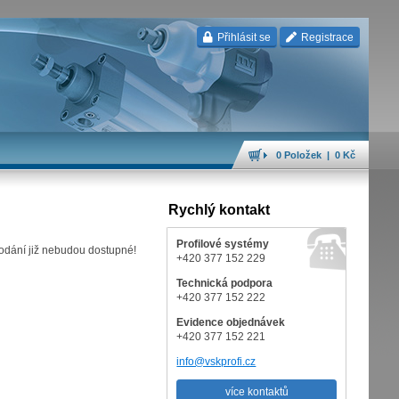
Přihlásit se
Registrace
0 Položek | 0 Kč
Rychlý kontakt
Profilové systémy
rodání již nebudou dostupné!
+420 377 152 229
Technická podpora
+420 377 152 222
Evidence objednávek
+420 377 152 221
info@vskprofi.cz
více kontaktů