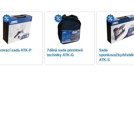
kovací sada ATK-P
7dílná sada pistolové
Sada
techniky ATK-G
sponkovačky/hřebí
ATK-S