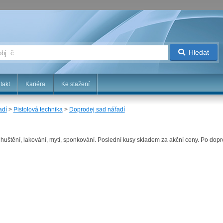
Hledat
takt
Kariéra
Ke stažení
adí
>
Pistolová technika
>
Doprodej sad nářadí
uštění, lakování, mytí, sponkování. Poslední kusy skladem za akční ceny. Po dop