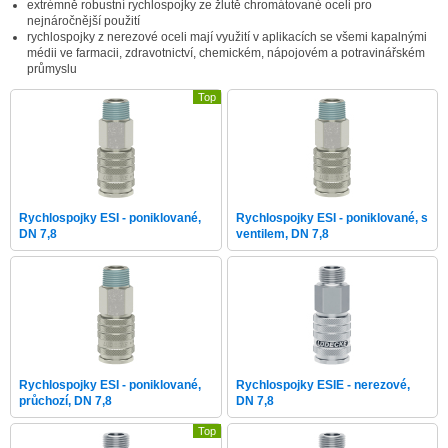
extrémně robustní rychlospojky ze žlutě chromátované oceli pro
nejnáročnější použití
rychlospojky z nerezové oceli mají využití v aplikacích se všemi kapalnými
médii ve farmacii, zdravotnictví, chemickém, nápojovém a potravinářském
průmyslu
Top
Rychlospojky ESI - poniklované,
Rychlospojky ESI - poniklované, s
DN 7,8
ventilem, DN 7,8
Rychlospojky ESI - poniklované,
Rychlospojky ESIE - nerezové,
průchozí, DN 7,8
DN 7,8
Top