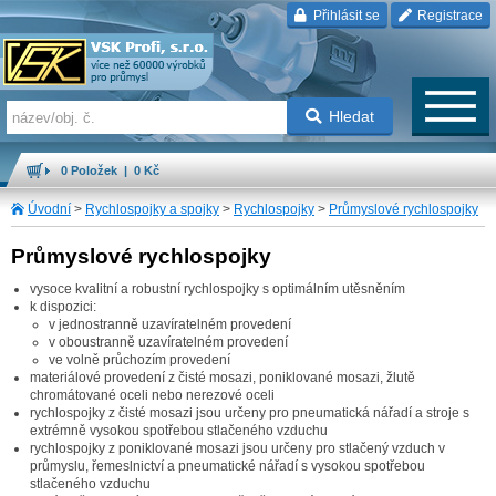
Přihlásit se
Registrace
Hledat
0 Položek | 0 Kč
Úvodní
>
Rychlospojky a spojky
>
Rychlospojky
>
Průmyslové rychlospojky
Průmyslové rychlospojky
vysoce kvalitní a robustní rychlospojky s optimálním utěsněním
k dispozici:
v jednostranně uzavíratelném provedení
v oboustranně uzavíratelném provedení
ve volně průchozím provedení
materiálové provedení z čisté mosazi, poniklované mosazi, žlutě
chromátované oceli nebo nerezové oceli
rychlospojky z čisté mosazi jsou určeny pro pneumatická nářadí a stroje s
extrémně vysokou spotřebou stlačeného vzduchu
rychlospojky z poniklované mosazi jsou určeny pro stlačený vzduch v
průmyslu, řemeslnictví a pneumatické nářadí s vysokou spotřebou
stlačeného vzduchu