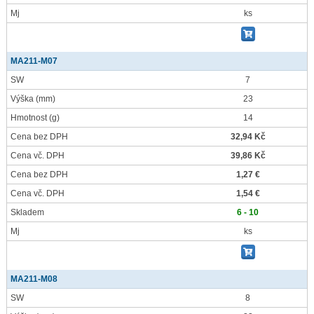
Mj
ks
MA211-M07
SW
7
Výška
(mm)
23
Hmotnost
(g)
14
Cena bez DPH
32,94 Kč
Cena vč. DPH
39,86 Kč
Cena bez DPH
1,27 €
Cena vč. DPH
1,54 €
Skladem
6 - 10
Mj
ks
MA211-M08
SW
8