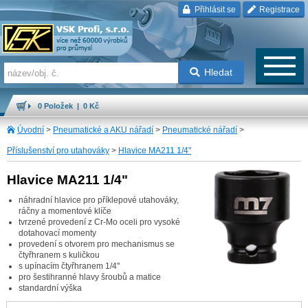
Přihlásit se
Registrace
Hledat
0 Položek | 0 Kč
Úvodní
>
Pneumatické a AKU nářadí
>
Pneumatické nářadí
>
Příslušenství pro utahováky
>
Hlavice MA211 1/4"
Hlavice MA211 1/4"
náhradní hlavice pro příklepové utahováky,
ráčny a momentové klíče
tvrzené provedení z Cr-Mo oceli pro vysoké
dotahovací momenty
provedení s otvorem pro mechanismus se
čtyřhranem s kuličkou
s upínacím čtyřhranem 1/4"
pro šestihranné hlavy šroubů a matice
standardní výška