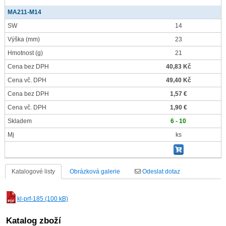
MA211-M14
SW
14
Výška
(mm)
23
Hmotnost
(g)
21
Cena bez DPH
40,83 Kč
Cena vč. DPH
49,40 Kč
Cena bez DPH
1,57 €
Cena vč. DPH
1,90 €
Skladem
6 - 10
Mj
ks
Katalogové listy
Obrázková galerie
Odeslat dotaz
kl-prf-185 (100 kB)
Katalog zboží