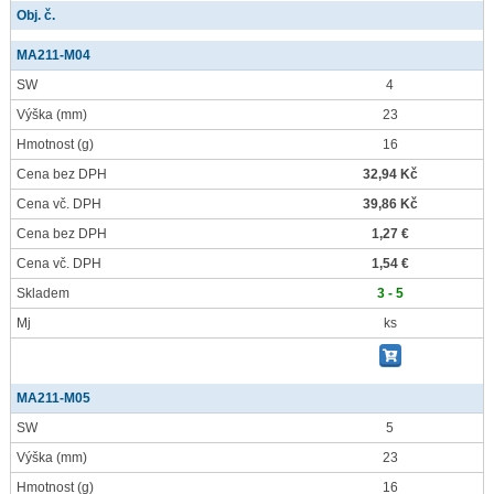
Obj. č.
MA211-M04
SW
4
Výška
(mm)
23
Hmotnost
(g)
16
Cena bez DPH
32,94 Kč
Cena vč. DPH
39,86 Kč
Cena bez DPH
1,27 €
Cena vč. DPH
1,54 €
Skladem
3 - 5
Mj
ks
MA211-M05
SW
5
Výška
(mm)
23
Hmotnost
(g)
16