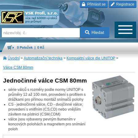
Přihlásit se
Registrace
Hledat
0 Položek | 0 Kč
Úvodní
>
Automatizační technika
>
Kompaktní válce dle UNITOP
>
Válce CSM 80mm
Jednočinné válce CSM 80mm
série válců s rozměry podle normy UNITOP s
průměry 12 až 100 mm, provedení s profilem s
drážkami pro přímou montáž snímačů polohy
CS - jednočinné válce, CD - dvojčinné válce;
provedení s vnitřním (CS,CD) nebo vnějším
závitem na pístnici (CSM,CDM)
válce jsou vybaveny pevným tlumením v
koncových polohách a magnetem pro snímání
poloh