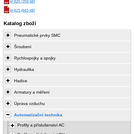
kl-826 (358 kB)
kl-825 (665 kB)
Katalog zboží
Pneumatické prvky SMC
Šroubení
Rychlospojky a spojky
Hydraulika
Hadice
Armatury a měření
Úprava vzduchu
Automatizační technika
Profily a příslušenství AC