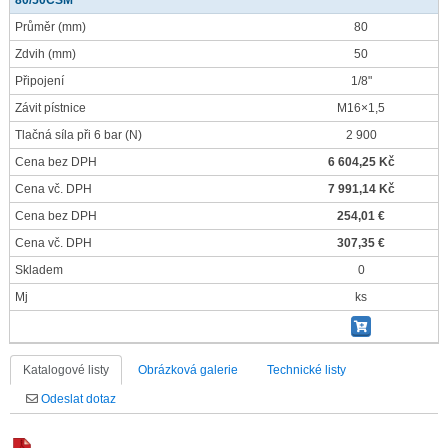
80/50CSM
Průměr
(mm)
80
Zdvih
(mm)
50
Připojení
1/8"
Závit pístnice
M16×1,5
Tlačná síla při 6 bar
(N)
2 900
Cena bez DPH
6 604,25 Kč
Cena vč. DPH
7 991,14 Kč
Cena bez DPH
254,01 €
Cena vč. DPH
307,35 €
Skladem
0
Mj
ks
Katalogové listy
Obrázková galerie
Technické listy
Odeslat dotaz