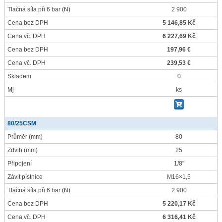
Tlačná síla při 6 bar
(N)
2 900
Cena bez DPH
5 146,85 Kč
Cena vč. DPH
6 227,69 Kč
Cena bez DPH
197,96 €
Cena vč. DPH
239,53 €
Skladem
0
Mj
ks
80/25CSM
Průměr
(mm)
80
Zdvih
(mm)
25
Připojení
1/8"
Závit pístnice
M16×1,5
Tlačná síla při 6 bar
(N)
2 900
Cena bez DPH
5 220,17 Kč
Cena vč. DPH
6 316,41 Kč