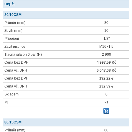
Obj. č.
80/10CSM
Průměr
(mm)
80
Zdvih
(mm)
10
Připojení
1/8"
Závit pístnice
M16×1,5
Tlačná síla při 6 bar
(N)
2 900
Cena bez DPH
4 997,59 Kč
Cena vč. DPH
6 047,08 Kč
Cena bez DPH
192,22 €
Cena vč. DPH
232,59 €
Skladem
0
Mj
ks
80/15CSM
Průměr
(mm)
80