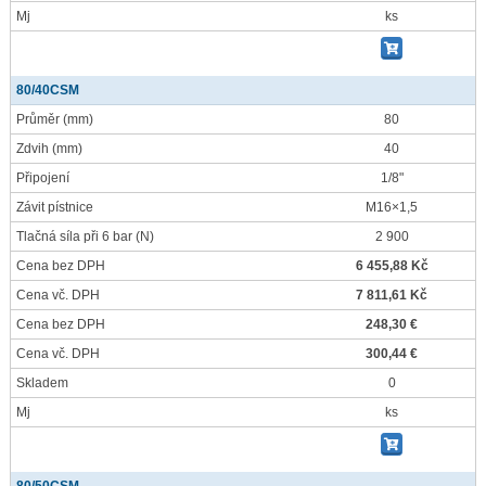
Mj
ks
80/40CSM
Průměr
(mm)
80
Zdvih
(mm)
40
Připojení
1/8"
Závit pístnice
M16×1,5
Tlačná síla při 6 bar
(N)
2 900
Cena bez DPH
6 455,88 Kč
Cena vč. DPH
7 811,61 Kč
Cena bez DPH
248,30 €
Cena vč. DPH
300,44 €
Skladem
0
Mj
ks