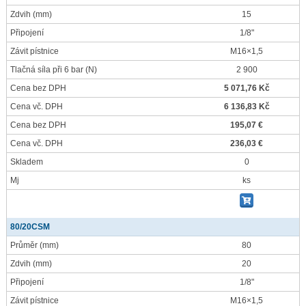
Zdvih
(mm)
15
Připojení
1/8"
Závit pístnice
M16×1,5
Tlačná síla při 6 bar
(N)
2 900
Cena bez DPH
5 071,76 Kč
Cena vč. DPH
6 136,83 Kč
Cena bez DPH
195,07 €
Cena vč. DPH
236,03 €
Skladem
0
Mj
ks
80/20CSM
Průměr
(mm)
80
Zdvih
(mm)
20
Připojení
1/8"
Závit pístnice
M16×1,5