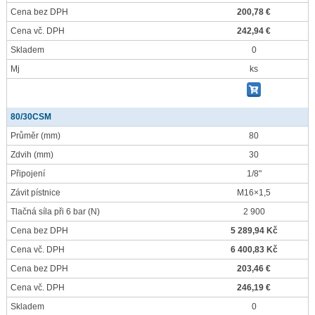
Cena bez DPH
200,78 €
Cena vč. DPH
242,94 €
Skladem
0
Mj
ks
80/30CSM
Průměr
(mm)
80
Zdvih
(mm)
30
Připojení
1/8"
Závit pístnice
M16×1,5
Tlačná síla při 6 bar
(N)
2 900
Cena bez DPH
5 289,94 Kč
Cena vč. DPH
6 400,83 Kč
Cena bez DPH
203,46 €
Cena vč. DPH
246,19 €
Skladem
0