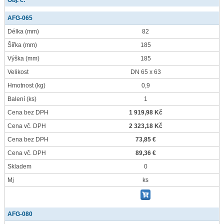
Obj. č.
AFG-065
Délka
(mm)
82
Šířka
(mm)
185
Výška
(mm)
185
Velikost
DN 65 x 63
Hmotnost
(kg)
0,9
Balení
(ks)
1
Cena bez DPH
1 919,98 Kč
Cena vč. DPH
2 323,18 Kč
Cena bez DPH
73,85 €
Cena vč. DPH
89,36 €
Skladem
0
Mj
ks
AFG-080