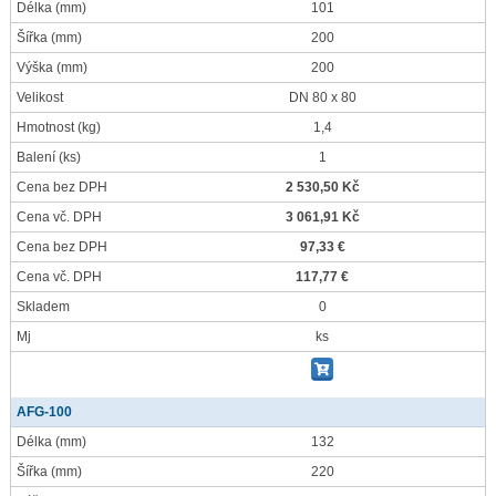
Délka
(mm)
101
Šířka
(mm)
200
Výška
(mm)
200
Velikost
DN 80 x 80
Hmotnost
(kg)
1,4
Balení
(ks)
1
Cena bez DPH
2 530,50 Kč
Cena vč. DPH
3 061,91 Kč
Cena bez DPH
97,33 €
Cena vč. DPH
117,77 €
Skladem
0
Mj
ks
AFG-100
Délka
(mm)
132
Šířka
(mm)
220