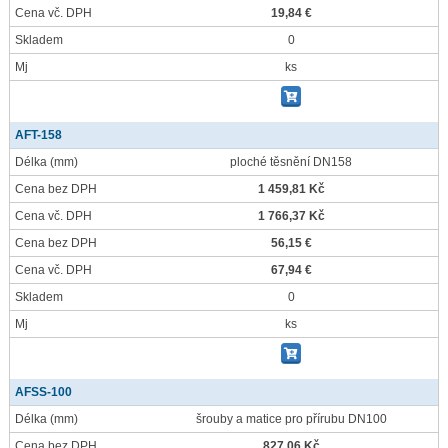
Cena vč. DPH
19,84 €
Skladem
0
Mj
ks
AFT-158
Délka
(mm)
ploché těsnění DN158
Cena bez DPH
1 459,81 Kč
Cena vč. DPH
1 766,37 Kč
Cena bez DPH
56,15 €
Cena vč. DPH
67,94 €
Skladem
0
Mj
ks
AFSS-100
Délka
(mm)
šrouby a matice pro přírubu DN100
Cena bez DPH
827,06 Kč