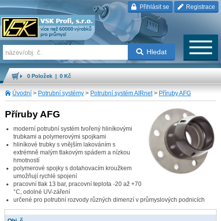
Přihlásit se
Registrace
Hledat
0 Položek | 0 Kč
Úvodní
>
Potrubní systémy
>
Potrubní systém AIRnet
>
Příruby AFG
Příruby AFG
moderní potrubní systém tvořený hliníkovými
trubkami a polymerovými spojkami
hliníkové trubky s vnějším lakováním s
extrémně malým tlakovým spádem a nízkou
hmotností
polymerové spojky s dotahovacím kroužkem
umožňují rychlé spojení
pracovní tlak 13 bar, pracovní teplota -20 až +70
°C, odolné UV-záření
určené pro potrubní rozvody různých dimenzí v průmyslových podnicích