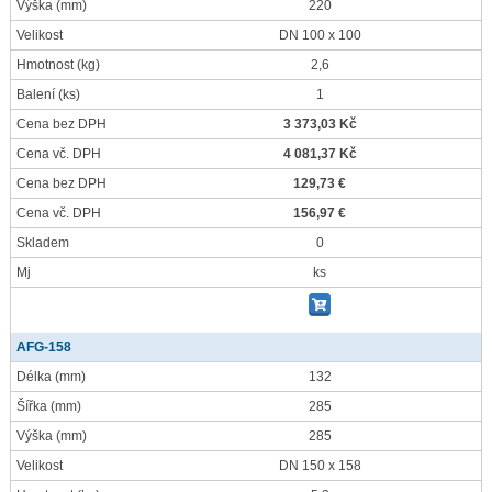
Výška
(mm)
220
Velikost
DN 100 x 100
Hmotnost
(kg)
2,6
Balení
(ks)
1
Cena bez DPH
3 373,03 Kč
Cena vč. DPH
4 081,37 Kč
Cena bez DPH
129,73 €
Cena vč. DPH
156,97 €
Skladem
0
Mj
ks
AFG-158
Délka
(mm)
132
Šířka
(mm)
285
Výška
(mm)
285
Velikost
DN 150 x 158