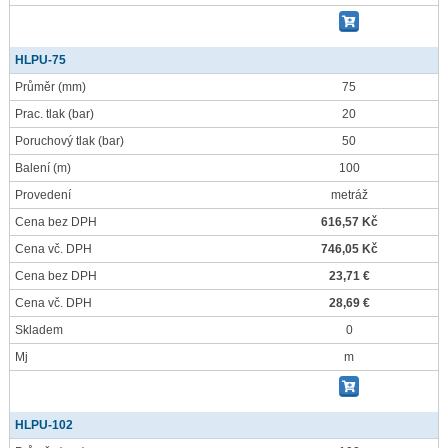
HLPU-75
Průměr
(mm)
75
Prac. tlak
(bar)
20
Poruchový tlak
(bar)
50
Balení
(m)
100
Provedení
metráž
Cena bez DPH
616,57 Kč
Cena vč. DPH
746,05 Kč
Cena bez DPH
23,71 €
Cena vč. DPH
28,69 €
Skladem
0
Mj
m
HLPU-102