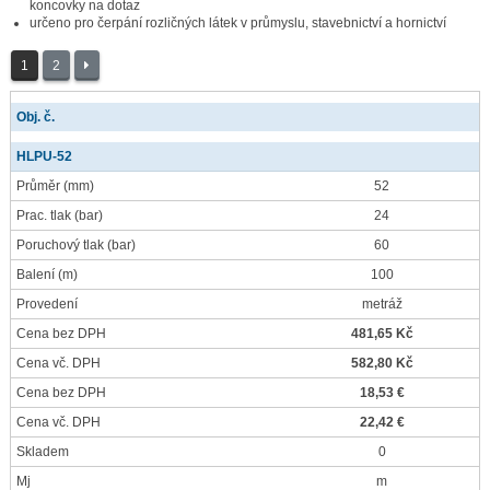
koncovky na dotaz
určeno pro čerpání rozličných látek v průmyslu, stavebnictví a hornictví
1
2
Obj. č.
HLPU-52
Průměr
(mm)
52
Prac. tlak
(bar)
24
Poruchový tlak
(bar)
60
Balení
(m)
100
Provedení
metráž
Cena bez DPH
481,65 Kč
Cena vč. DPH
582,80 Kč
Cena bez DPH
18,53 €
Cena vč. DPH
22,42 €
Skladem
0
Mj
m