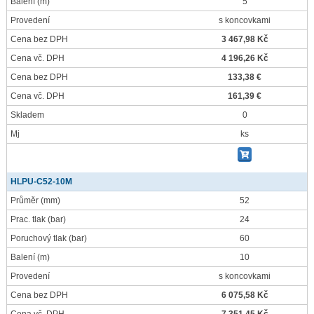
Balení
(m)
5
Provedení
s koncovkami
Cena bez DPH
3 467,98 Kč
Cena vč. DPH
4 196,26 Kč
Cena bez DPH
133,38 €
Cena vč. DPH
161,39 €
Skladem
0
Mj
ks
HLPU-C52-10M
Průměr
(mm)
52
Prac. tlak
(bar)
24
Poruchový tlak
(bar)
60
Balení
(m)
10
Provedení
s koncovkami
Cena bez DPH
6 075,58 Kč