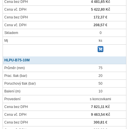
Cena bez DPH
4 481,65 Kč
Cena vč. DPH
5 422,80 Kč
Cena bez DPH
172,37 €
Cena vč. DPH
208,57 €
Skladem
0
Mj
ks
HLPU-B75-10M
Průměr
(mm)
75
Prac. tlak
(bar)
20
Poruchový tlak
(bar)
50
Balení
(m)
10
Provedení
s koncovkami
Cena bez DPH
7 821,11 Kč
Cena vč. DPH
9 463,54 Kč
Cena bez DPH
300,81 €