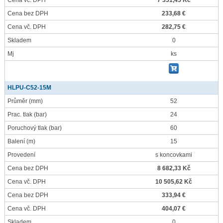
Cena vč. DPH
7 351,45 Kč
Cena bez DPH
233,68 €
Cena vč. DPH
282,75 €
Skladem
0
Mj
ks
HLPU-C52-15M
Průměr
(mm)
52
Prac. tlak
(bar)
24
Poruchový tlak
(bar)
60
Balení
(m)
15
Provedení
s koncovkami
Cena bez DPH
8 682,33 Kč
Cena vč. DPH
10 505,62 Kč
Cena bez DPH
333,94 €
Cena vč. DPH
404,07 €
Skladem
0