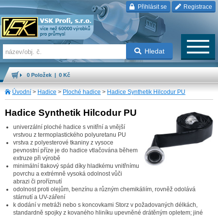
Přihlásit se
Registrace
Hledat
0 Položek | 0 Kč
Úvodní
>
Hadice
>
Ploché hadice
>
Hadice Synthetik Hilcodur PU
Hadice Synthetik Hilcodur PU
univerzální ploché hadice s vnitřní a vnější
vrstvou z termoplastického polyuretanu PU
vrstva z polyesterové tkaniny z vysoce
pevnostní příze je do hadice vtlačována během
extruze při výrobě
minimální tlakový spád díky hladkému vnitřnímu
povrchu a extrémně vysoká odolnost vůči
abrazi či proříznutí
odolnost proti olejům, benzínu a různým chemikáliím, rovněž odolává
stárnutí a UV-záření
k dodání v metráži nebo s koncovkami Storz v požadovaných délkách,
standardně spojky z kovaného hliníku upevněné drátěným opletem; jiné