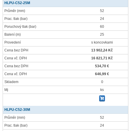
HLPU-C52-25M
Průměr
(mm)
52
Prac. tlak
(bar)
24
Poruchový tlak
(bar)
60
Balení
(m)
25
Provedení
s koncovkami
Cena bez DPH
13 902,24 Kč
Cena vč. DPH
16 821,71 Kč
Cena bez DPH
534,70 €
Cena vč. DPH
646,99 €
Skladem
0
Mj
ks
HLPU-C52-30M
Průměr
(mm)
52
Prac. tlak
(bar)
24