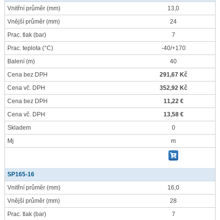
Vnitřní průměr
(mm)
13,0
Vnější průměr
(mm)
24
Prac. tlak
(bar)
7
Prac. teplota
(°C)
-40/+170
Balení
(m)
40
Cena bez DPH
291,67 Kč
Cena vč. DPH
352,92 Kč
Cena bez DPH
11,22 €
Cena vč. DPH
13,58 €
Skladem
0
Mj
m
SP165-16
Vnitřní průměr
(mm)
16,0
Vnější průměr
(mm)
28
Prac. tlak
(bar)
7