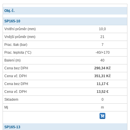
Obj. č.
SP165-10
Vnitřní průměr
(mm)
10,0
Vnější průměr
(mm)
21
Prac. tlak
(bar)
7
Prac. teplota
(°C)
-40/+170
Balení
(m)
40
Cena bez DPH
290,34 Kč
Cena vč. DPH
351,31 Kč
Cena bez DPH
11,17 €
Cena vč. DPH
13,52 €
Skladem
0
Mj
m
SP165-13