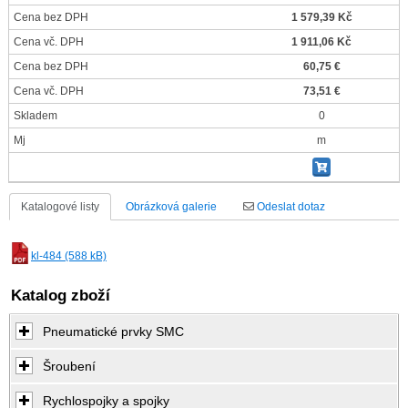
Cena bez DPH
1 579,39 Kč
Cena vč. DPH
1 911,06 Kč
Cena bez DPH
60,75 €
Cena vč. DPH
73,51 €
Skladem
0
Mj
m
Katalogové listy
Obrázková galerie
Odeslat dotaz
kl-484 (588 kB)
Katalog zboží
Pneumatické prvky SMC
Šroubení
Rychlospojky a spojky