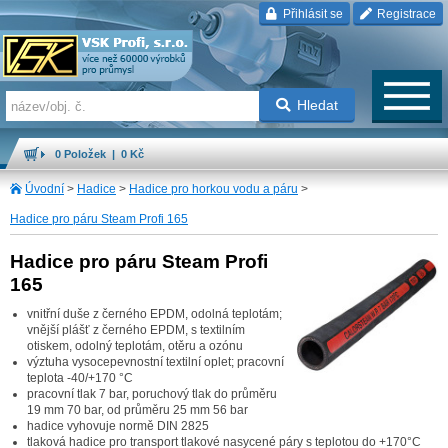
Přihlásit se
Registrace
Hledat
0 Položek | 0 Kč
Úvodní
>
Hadice
>
Hadice pro horkou vodu a páru
>
Hadice pro páru Steam Profi 165
Hadice pro páru Steam Profi
165
vnitřní duše z černého EPDM, odolná teplotám;
vnější plášť z černého EPDM, s textilním
otiskem, odolný teplotám, otěru a ozónu
výztuha vysocepevnostní textilní oplet; pracovní
teplota -40/+170 °C
pracovní tlak 7 bar, poruchový tlak do průměru
19 mm 70 bar, od průměru 25 mm 56 bar
hadice vyhovuje normě DIN 2825
tlaková hadice pro transport tlakové nasycené páry s teplotou do +170°C