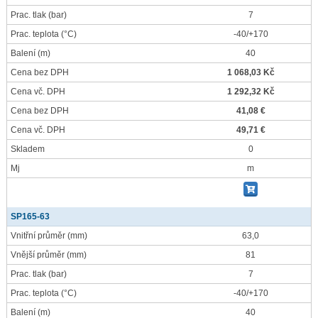
Prac. tlak
(bar)
7
Prac. teplota
(°C)
-40/+170
Balení
(m)
40
Cena bez DPH
1 068,03 Kč
Cena vč. DPH
1 292,32 Kč
Cena bez DPH
41,08 €
Cena vč. DPH
49,71 €
Skladem
0
Mj
m
SP165-63
Vnitřní průměr
(mm)
63,0
Vnější průměr
(mm)
81
Prac. tlak
(bar)
7
Prac. teplota
(°C)
-40/+170
Balení
(m)
40