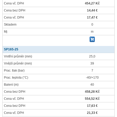
Cena vč. DPH
454,27 Kč
Cena bez DPH
14,44 €
Cena vč. DPH
17,47 €
Skladem
0
Mj
m
SP165-25
Vnitřní průměr
(mm)
25,0
Vnější průměr
(mm)
39
Prac. tlak
(bar)
7
Prac. teplota
(°C)
-40/+170
Balení
(m)
40
Cena bez DPH
458,28 Kč
Cena vč. DPH
554,52 Kč
Cena bez DPH
17,63 €
Cena vč. DPH
21,33 €