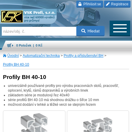
Přihlásit se
Registrace
Hledat
0 Položek | 0 Kč
Úvodní
>
Automatizační technika
>
Profily a příslušenství BH
>
Profily BH 40-10
Profily BH 40-10
univerzálně používané profily pro výrobu pracovnách stolů, pracovišť,
oplocení, krytů, rámů dopravníků a výrobních linek
základem série je modulový řez 40x40
série profilů BH 40-10 má shodnou drážku o šířce 10 mm
možnost dodání v lehké a těžké verzi se stejným řezem