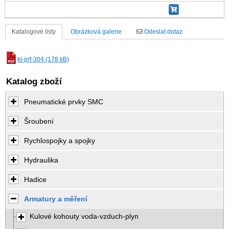
Katalogové listy
Obrázková galerie
Odeslat dotaz
kl-prf-304 (178 kB)
Katalog zboží
Pneumatické prvky SMC
Šroubení
Rychlospojky a spojky
Hydraulika
Hadice
Armatury a měření
Kulové kohouty voda-vzduch-plyn