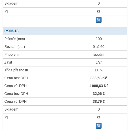
Skladem
0
Mj
ks
RS06-18
Průměr
(mm)
100
Rozsah
(bar)
0 až 60
Připojení
spodní
Závit
1/2"
Třída přesnosti
1,6 %
Cena bez DPH
833,58 Kč
Cena vč. DPH
1 008,63 Kč
Cena bez DPH
32,06 €
Cena vč. DPH
38,79 €
Skladem
0
Mj
ks