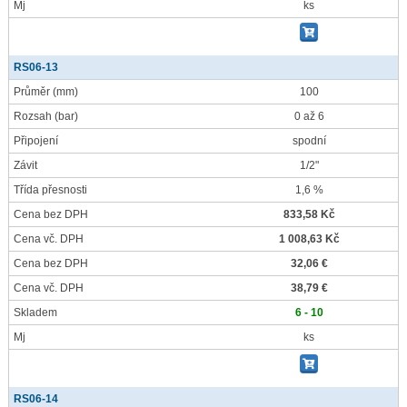
Mj
ks
RS06-13
Průměr
(mm)
100
Rozsah
(bar)
0 až 6
Připojení
spodní
Závit
1/2"
Třída přesnosti
1,6 %
Cena bez DPH
833,58 Kč
Cena vč. DPH
1 008,63 Kč
Cena bez DPH
32,06 €
Cena vč. DPH
38,79 €
Skladem
6 - 10
Mj
ks
RS06-14