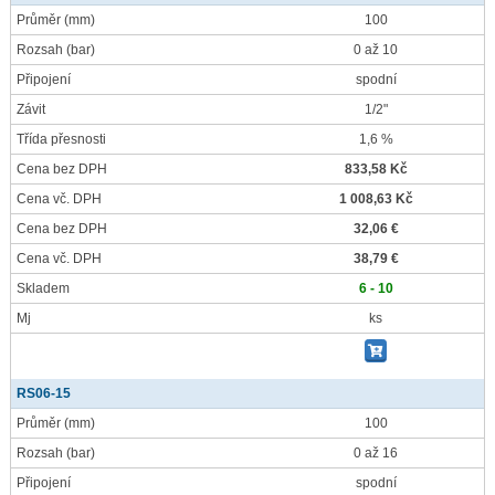
Průměr
(mm)
100
Rozsah
(bar)
0 až 10
Připojení
spodní
Závit
1/2"
Třída přesnosti
1,6 %
Cena bez DPH
833,58 Kč
Cena vč. DPH
1 008,63 Kč
Cena bez DPH
32,06 €
Cena vč. DPH
38,79 €
Skladem
6 - 10
Mj
ks
RS06-15
Průměr
(mm)
100
Rozsah
(bar)
0 až 16
Připojení
spodní