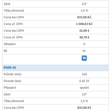
Závit
1/2"
Třída přesnosti
1,6 %
Cena bez DPH
833,58 Kč
Cena vč. DPH
1 008,63 Kč
Cena bez DPH
32,06 €
Cena vč. DPH
38,79 €
Skladem
0
Mj
ks
RS06-16
Průměr
(mm)
100
Rozsah
(bar)
0 až 25
Připojení
spodní
Závit
1/2"
Třída přesnosti
1,6 %
Cena bez DPH
833,58 Kč