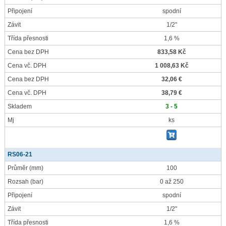
Připojení
spodní
Závit
1/2"
Třída přesnosti
1,6 %
Cena bez DPH
833,58 Kč
Cena vč. DPH
1 008,63 Kč
Cena bez DPH
32,06 €
Cena vč. DPH
38,79 €
Skladem
3 - 5
Mj
ks
RS06-21
Průměr
(mm)
100
Rozsah
(bar)
0 až 250
Připojení
spodní
Závit
1/2"
Třída přesnosti
1,6 %