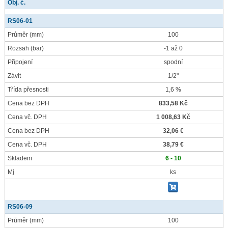
Obj. č.
RS06-01
Průměr
(mm)
100
Rozsah
(bar)
-1 až 0
Připojení
spodní
Závit
1/2"
Třída přesnosti
1,6 %
Cena bez DPH
833,58 Kč
Cena vč. DPH
1 008,63 Kč
Cena bez DPH
32,06 €
Cena vč. DPH
38,79 €
Skladem
6 - 10
Mj
ks
RS06-09
Průměr
(mm)
100