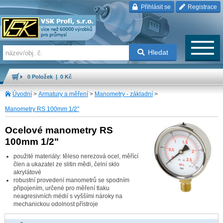
Přihlásit se
Registrace
Hledat
0 Položek | 0 Kč
Úvodní
>
Armatury a měření
>
Manometry - základní
>
Manometry RS 100mm 1/2"
Ocelové manometry RS
100mm 1/2"
použité materiály: těleso nerezová ocel, měřící
člen a ukazatel ze slitin mědi, čelní sklo
akrylátové
robustní provedení manometrů se spodním
připojením, určené pro měření tlaku
neagresivních médií s vyššími nároky na
mechanickou odolnost přístroje