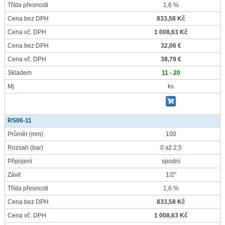
Třída přesnosti
1,6 %
Cena bez DPH
833,58 Kč
Cena vč. DPH
1 008,63 Kč
Cena bez DPH
32,06 €
Cena vč. DPH
38,79 €
Skladem
11 - 20
Mj
ks
RS06-11
Průměr
(mm)
100
Rozsah
(bar)
0 až 2,5
Připojení
spodní
Závit
1/2"
Třída přesnosti
1,6 %
Cena bez DPH
833,58 Kč
Cena vč. DPH
1 008,63 Kč