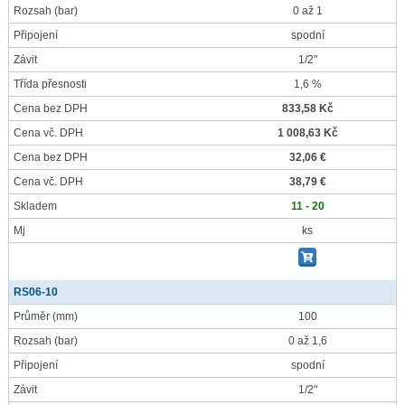
Rozsah
(bar)
0 až 1
Připojení
spodní
Závit
1/2"
Třída přesnosti
1,6 %
Cena bez DPH
833,58 Kč
Cena vč. DPH
1 008,63 Kč
Cena bez DPH
32,06 €
Cena vč. DPH
38,79 €
Skladem
11 - 20
Mj
ks
RS06-10
Průměr
(mm)
100
Rozsah
(bar)
0 až 1,6
Připojení
spodní
Závit
1/2"