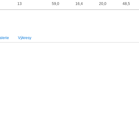
13
59,0
16,4
20,0
48,5
lerie
Výkresy