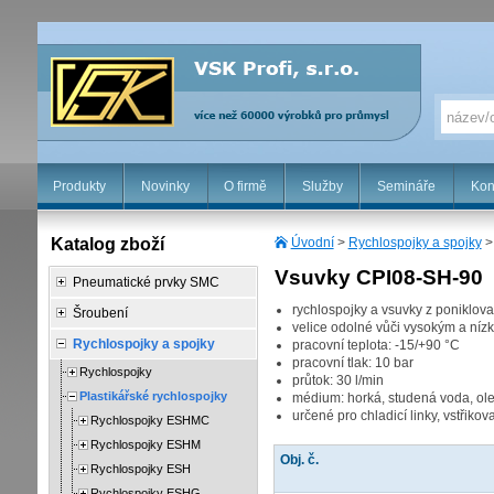
Produkty
Novinky
O firmě
Služby
Semináře
Kon
Katalog zboží
Úvodní
>
Rychlospojky a spojky
Vsuvky CPI08-SH-90
Pneumatické prvky SMC
rychlospojky a vsuvky z poniklov
Šroubení
velice odolné vůči vysokým a níz
Rychlospojky a spojky
pracovní teplota: -15/+90 °C
pracovní tlak: 10 bar
Rychlospojky
průtok: 30 l/min
Plastikářské rychlospojky
médium: horká, studená voda, ole
určené pro chladicí linky, vstřiko
Rychlospojky ESHMC
Rychlospojky ESHM
Obj. č.
Rychlospojky ESH
Rychlospojky ESHG