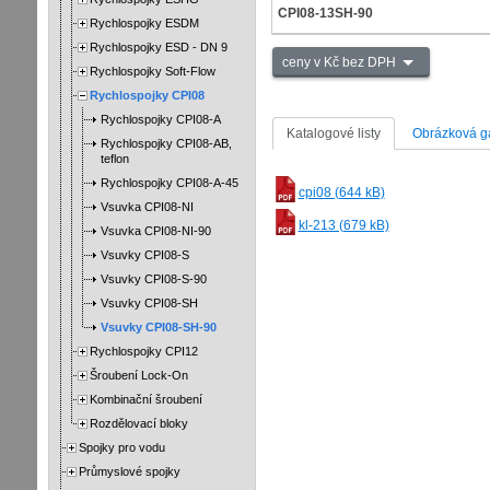
CPI08-13SH-90
Rychlospojky ESDM
Rychlospojky ESD - DN 9
ceny v Kč bez DPH
Rychlospojky Soft-Flow
Rychlospojky CPI08
Rychlospojky CPI08-A
Katalogové listy
Obrázková ga
Rychlospojky CPI08-AB,
teflon
Rychlospojky CPI08-A-45
cpi08 (644 kB)
Vsuvka CPI08-NI
kl-213 (679 kB)
Vsuvka CPI08-NI-90
Vsuvky CPI08-S
Vsuvky CPI08-S-90
Vsuvky CPI08-SH
Vsuvky CPI08-SH-90
Rychlospojky CPI12
Šroubení Lock-On
Kombinační šroubení
Rozdělovací bloky
Spojky pro vodu
Průmyslové spojky