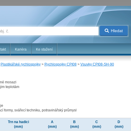
Hledat
takt
Kariéra
Ke stažení
>
Plastikářské rychlospojky
>
Rychlospojky CPI08
>
Vsuvky CPI08-SH-90
ané mosazi
kým teplotám
je
vací formy, svářecí techniku, potravinářský průmysl
Trn na hadici
A
B
C
D
(mm)
(mm)
(mm)
(mm)
(mm)