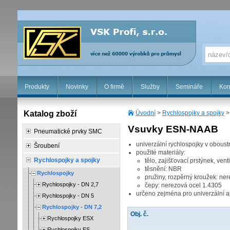
Produkty
Novinky
O firmě
Služby
Semináře
Kon
Katalog zboží
Úvodní
>
Rychlospojky a spojky
Vsuvky ESN-NAAB
Pneumatické prvky SMC
univerzální rychlospojky v obous
Šroubení
použité materiály:
Rychlospojky a spojky
tělo, zajišťovací prstýnek, ven
těsnění: NBR
Rychlospojky
pružiny, rozpěrný kroužek: ne
Rychlospojky - DN 2,7
čepy: nerezová ocel 1.4305
určeno zejména pro univerzální apl
Rychlospojky - DN 5
Rychlospojky - DN 7,2
Obj. č.
Rychlospojky ESX
Rychlospojky ES