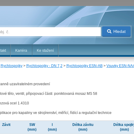
Hledat
takt
Kariéra
Ke stažení
>
Rychlospojky
>
Rychlospojky - DN 7,2
>
Rychlospojky ESN-AB
>
Vsuvky ESN-NA
tranně uzavíratelném provedení
tilové tělo, ventil, připojovací části: poniklovaná mosaz MS 58
rezová ocel 1.4310
ikace pro kapaliny ve strojírenství, měřící, řídící a regulační technice
Závit
SW
l
Délka závitu
Délka spojk
(mm)
(mm)
(mm)
(mm)