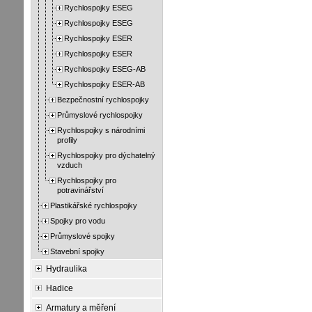
Rychlospojky ESEG
Rychlospojky ESEG
Rychlospojky ESER
Rychlospojky ESER
Rychlospojky ESEG-AB
Rychlospojky ESER-AB
Bezpečnostní rychlospojky
Průmyslové rychlospojky
Rychlospojky s národními
profily
Rychlospojky pro dýchatelný
vzduch
Rychlospojky pro
potravinářství
Plastikářské rychlospojky
Spojky pro vodu
Průmyslové spojky
Stavební spojky
Hydraulika
Hadice
Armatury a měření