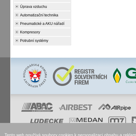
Úprava vzduchu
Automatizační technika
Pneumatické a AKU nářadí
Kompresory
Potrubní systémy
Tento web používá soubory cookies k personalizaci obsahu a reklam,