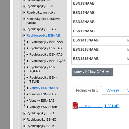
ESN18NAAB
Rychlospojky ESN
Rozdvojky, roztrojky
ESN14NAAB
Koncovky pro spirálové
ESN38NAAB
hadice
Rychlospojky ES-AB
ESN12NAAB
Rychlospojky ESN-AB
ESN1415NAAB
M
Rychlospojky ESN-AAB
Rychlospojky ESN-IAB
ESN1615NAAB
M
Rychlospojky ESN-TAB
ESN1815NAAB
M
Rychlospojky ESN-TQAB
Rychlospojky ESN-
TQFAB
ceny v Kč bez DPH
Rychlospojky ESN-
TSVAB
Vsuvky ESN-NAAB
Technické listy
Výkresy
Vsuvky ESN-NIAB
Vsuvky ESN-SAB
tl-esn-ab-es-ab (1 281 kB)
Vsuvky ESN-SQAB
Rychlospojky ES-O
Rychlospojky ES-NO
Rychlospojky ES-M