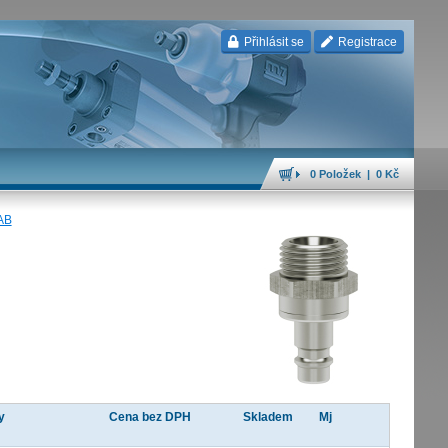
Přihlásit se
Registrace
0 Položek | 0 Kč
AB
y
Cena bez DPH
Skladem
Mj