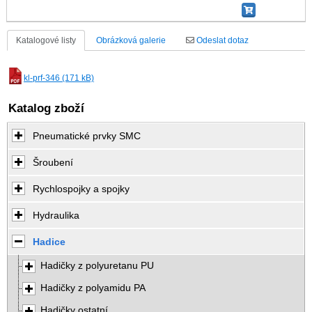
Katalogové listy
Obrázková galerie
Odeslat dotaz
kl-prf-346 (171 kB)
Katalog zboží
Pneumatické prvky SMC
Šroubení
Rychlospojky a spojky
Hydraulika
Hadice
Hadičky z polyuretanu PU
Hadičky z polyamidu PA
Hadičky ostatní