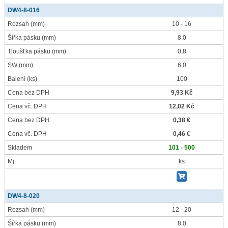
DW4-8-016
Rozsah
(mm)
10 - 16
Šířka pásku
(mm)
8,0
Tloušťka pásku
(mm)
0,8
SW
(mm)
6,0
Balení
(ks)
100
Cena bez DPH
9,93 Kč
Cena vč. DPH
12,02 Kč
Cena bez DPH
0,38 €
Cena vč. DPH
0,46 €
Skladem
101 - 500
Mj
ks
DW4-8-020
Rozsah
(mm)
12 - 20
Šířka pásku
(mm)
8,0