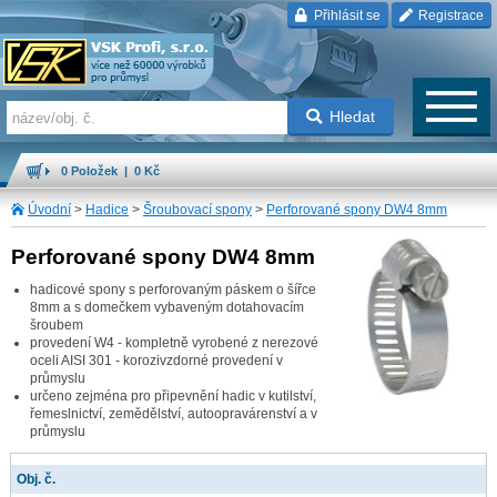
Přihlásit se
Registrace
Hledat
0 Položek | 0 Kč
Úvodní
>
Hadice
>
Šroubovací spony
>
Perforované spony DW4 8mm
Perforované spony DW4 8mm
hadicové spony s perforovaným páskem o šířce
8mm a s domečkem vybaveným dotahovacím
šroubem
provedení W4 - kompletně vyrobené z nerezové
oceli AISI 301 - korozivzdorné provedení v
průmyslu
určeno zejména pro připevnění hadic v kutilství,
řemeslnictví, zemědělství, autoopravárenství a v
průmyslu
Obj. č.