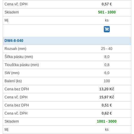
Cena vč. DPH
0,57 €
Skladem
501 - 1000
Mj
ks
DW4-8-040
Rozsah
(mm)
25 - 40
Šířka pásku
(mm)
8,0
Tloušťka pásku
(mm)
0,8
SW
(mm)
6,0
Balení
(ks)
100
Cena bez DPH
13,20 Kč
Cena vč. DPH
15,97 Kč
Cena bez DPH
0,51 €
Cena vč. DPH
0,62 €
Skladem
1001 - 3000
Mj
ks