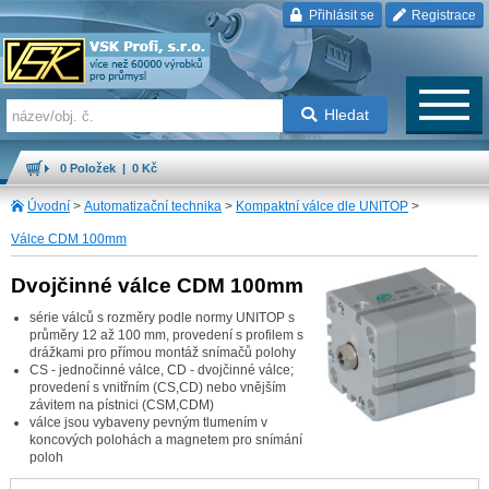
Přihlásit se
Registrace
Hledat
0 Položek | 0 Kč
Úvodní
>
Automatizační technika
>
Kompaktní válce dle UNITOP
>
Válce CDM 100mm
Dvojčinné válce CDM 100mm
série válců s rozměry podle normy UNITOP s
průměry 12 až 100 mm, provedení s profilem s
drážkami pro přímou montáž snímačů polohy
CS - jednočinné válce, CD - dvojčinné válce;
provedení s vnitřním (CS,CD) nebo vnějším
závitem na pístnici (CSM,CDM)
válce jsou vybaveny pevným tlumením v
koncových polohách a magnetem pro snímání
poloh