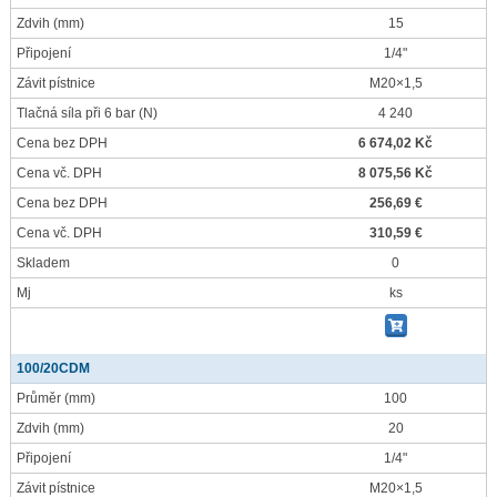
Zdvih
(mm)
15
Připojení
1/4"
Závit pístnice
M20×1,5
Tlačná síla při 6 bar
(N)
4 240
Cena bez DPH
6 674,02 Kč
Cena vč. DPH
8 075,56 Kč
Cena bez DPH
256,69 €
Cena vč. DPH
310,59 €
Skladem
0
Mj
ks
100/20CDM
Průměr
(mm)
100
Zdvih
(mm)
20
Připojení
1/4"
Závit pístnice
M20×1,5