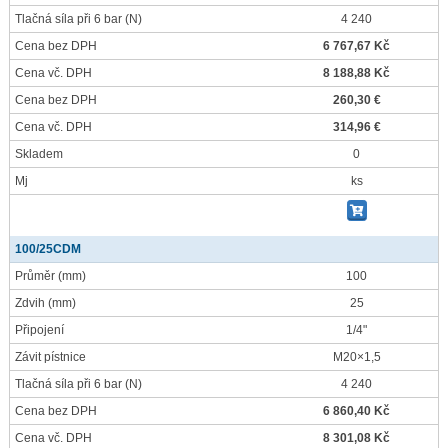
Tlačná síla při 6 bar
(N)
4 240
Cena bez DPH
6 767,67 Kč
Cena vč. DPH
8 188,88 Kč
Cena bez DPH
260,30 €
Cena vč. DPH
314,96 €
Skladem
0
Mj
ks
100/25CDM
Průměr
(mm)
100
Zdvih
(mm)
25
Připojení
1/4"
Závit pístnice
M20×1,5
Tlačná síla při 6 bar
(N)
4 240
Cena bez DPH
6 860,40 Kč
Cena vč. DPH
8 301,08 Kč