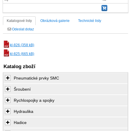
Katalogové listy
Obrázková galerie
Technické listy
Odeslat dotaz
kl-826 (358 kB)
kl-825 (665 kB)
Katalog zboží
Pneumatické prvky SMC
Šroubení
Rychlospojky a spojky
Hydraulika
Hadice