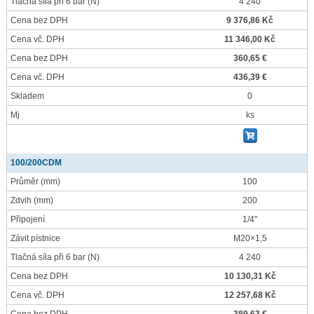
Tlačná síla při 6 bar
(N)
4 240
Cena bez DPH
9 376,86 Kč
Cena vč. DPH
11 346,00 Kč
Cena bez DPH
360,65 €
Cena vč. DPH
436,39 €
Skladem
0
Mj
ks
100/200CDM
Průměr
(mm)
100
Zdvih
(mm)
200
Připojení
1/4"
Závit pístnice
M20×1,5
Tlačná síla při 6 bar
(N)
4 240
Cena bez DPH
10 130,31 Kč
Cena vč. DPH
12 257,68 Kč