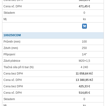
Cena bez DPH
389,63 €
Cena vč. DPH
471,45 €
Skladem
0
Mj
ks
100/250CDM
Průměr
(mm)
100
Zdvih
(mm)
250
Připojení
1/4"
Závit pístnice
M20×1,5
Tlačná síla při 6 bar
(N)
4 240
Cena bez DPH
11 058,64 Kč
Cena vč. DPH
13 380,95 Kč
Cena bez DPH
425,33 €
Cena vč. DPH
514,65 €
Skladem
0
Mj
ks