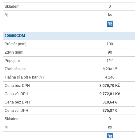
Skladem
0
Mj
ks
100/90CDM
Průměr
(mm)
100
Zdvih
(mm)
90
Připojení
1/4"
Závit pístnice
M20×1,5
Tlačná síla při 6 bar
(N)
4 240
Cena bez DPH
8 076,70 Kč
Cena vč. DPH
9 772,81 Kč
Cena bez DPH
310,64 €
Cena vč. DPH
375,87 €
Skladem
0
Mj
ks