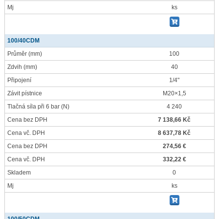
Mj
ks
100/40CDM
Průměr
(mm)
100
Zdvih
(mm)
40
Připojení
1/4"
Závit pístnice
M20×1,5
Tlačná síla při 6 bar
(N)
4 240
Cena bez DPH
7 138,66 Kč
Cena vč. DPH
8 637,78 Kč
Cena bez DPH
274,56 €
Cena vč. DPH
332,22 €
Skladem
0
Mj
ks