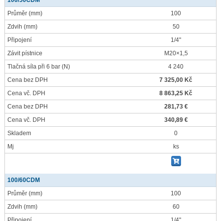
100/50CDM
Průměr
(mm)
100
Zdvih
(mm)
50
Připojení
1/4"
Závit pístnice
M20×1,5
Tlačná síla při 6 bar
(N)
4 240
Cena bez DPH
7 325,00 Kč
Cena vč. DPH
8 863,25 Kč
Cena bez DPH
281,73 €
Cena vč. DPH
340,89 €
Skladem
0
Mj
ks
100/60CDM
Průměr
(mm)
100
Zdvih
(mm)
60
Připojení
1/4"