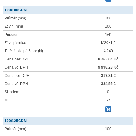
100/100CDM
Průměr
(mm)
100
Zdvih
(mm)
100
Připojení
1/4"
Závit pístnice
M20×1,5
Tlačná síla při 6 bar
(N)
4 240
Cena bez DPH
8 263,04 Kč
Cena vč. DPH
9 998,28 Kč
Cena bez DPH
317,81 €
Cena vč. DPH
384,55 €
Skladem
0
Mj
ks
100/125CDM
Průměr
(mm)
100