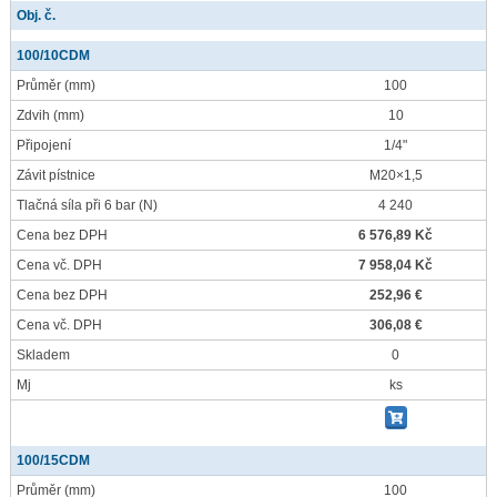
Obj. č.
100/10CDM
Průměr
(mm)
100
Zdvih
(mm)
10
Připojení
1/4"
Závit pístnice
M20×1,5
Tlačná síla při 6 bar
(N)
4 240
Cena bez DPH
6 576,89 Kč
Cena vč. DPH
7 958,04 Kč
Cena bez DPH
252,96 €
Cena vč. DPH
306,08 €
Skladem
0
Mj
ks
100/15CDM
Průměr
(mm)
100