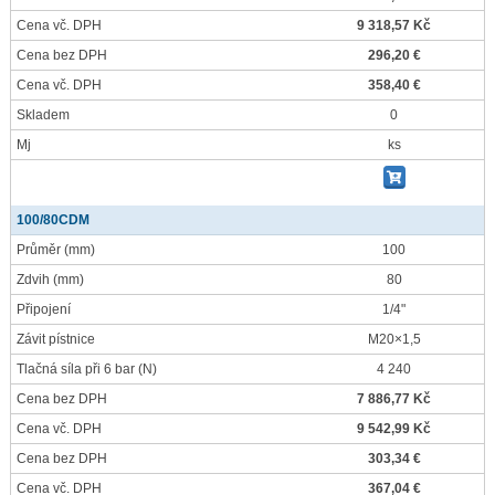
Cena vč. DPH
9 318,57 Kč
Cena bez DPH
296,20 €
Cena vč. DPH
358,40 €
Skladem
0
Mj
ks
100/80CDM
Průměr
(mm)
100
Zdvih
(mm)
80
Připojení
1/4"
Závit pístnice
M20×1,5
Tlačná síla při 6 bar
(N)
4 240
Cena bez DPH
7 886,77 Kč
Cena vč. DPH
9 542,99 Kč
Cena bez DPH
303,34 €
Cena vč. DPH
367,04 €