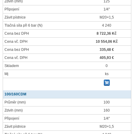
Zdvih
(mm)
125
Připojení
1/4"
Závit pístnice
M20×1,5
Tlačná síla při 6 bar
(N)
4 240
Cena bez DPH
8 722,36 Kč
Cena vč. DPH
10 554,06 Kč
Cena bez DPH
335,48 €
Cena vč. DPH
405,93 €
Skladem
0
Mj
ks
100/160CDM
Průměr
(mm)
100
Zdvih
(mm)
160
Připojení
1/4"
Závit pístnice
M20×1,5