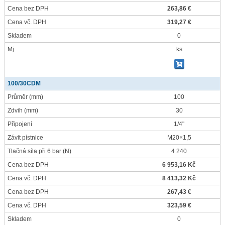
Cena bez DPH
263,86 €
Cena vč. DPH
319,27 €
Skladem
0
Mj
ks
100/30CDM
Průměr
(mm)
100
Zdvih
(mm)
30
Připojení
1/4"
Závit pístnice
M20×1,5
Tlačná síla při 6 bar
(N)
4 240
Cena bez DPH
6 953,16 Kč
Cena vč. DPH
8 413,32 Kč
Cena bez DPH
267,43 €
Cena vč. DPH
323,59 €
Skladem
0