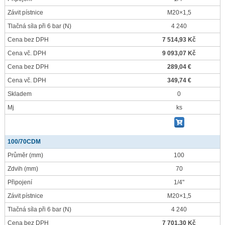
Závit pístnice
M20×1,5
Tlačná síla při 6 bar
(N)
4 240
Cena bez DPH
7 514,93 Kč
Cena vč. DPH
9 093,07 Kč
Cena bez DPH
289,04 €
Cena vč. DPH
349,74 €
Skladem
0
Mj
ks
100/70CDM
Průměr
(mm)
100
Zdvih
(mm)
70
Připojení
1/4"
Závit pístnice
M20×1,5
Tlačná síla při 6 bar
(N)
4 240
Cena bez DPH
7 701,30 Kč