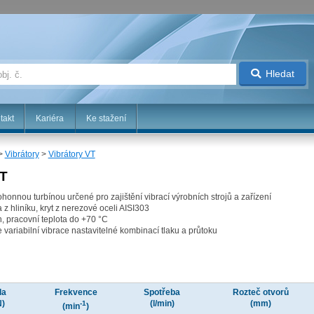
Hledat
takt
Kariéra
Ke stažení
>
Vibrátory
>
Vibrátory VT
VT
ohonnou turbínou určené pro zajištění vibrací výrobních strojů a zařízení
 z hliníku, kryt z nerezové oceli AISI303
, pracovní teplota do +70 °C
 variabilní vibrace nastavitelné kombinací tlaku a průtoku
la
Frekvence
Spotřeba
Rozteč otvorů
N)
(l/min)
(mm)
-1
(min
)