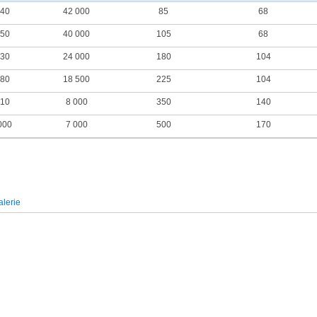
440
42 000
85
68
650
40 000
105
68
630
24 000
180
104
180
18 500
225
104
610
8 000
350
140
000
7 000
500
170
lerie