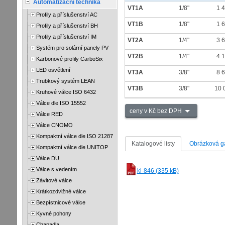
Automatizační technika
VT1A
1/8"
1 
Profily a příslušenství AC
VT1B
1/8"
1 
Profily a příslušenství BH
Profily a příslušenství IM
VT2A
1/4"
3 
Systém pro solární panely PV
VT2B
1/4"
4 
Karbonové profily CarboSix
LED osvětlení
VT3A
3/8"
8 
Trubkový systém LEAN
VT3B
3/8"
10 
Kruhové válce ISO 6432
Válce dle ISO 15552
ceny v Kč bez DPH
Válce RED
Válce CNOMO
Kompaktní válce dle ISO 21287
Katalogové listy
Obrázková ga
Kompaktní válce dle UNITOP
Válce DU
Válce s vedením
kl-846 (335 kB)
Závitové válce
Krátkozdvižné válce
Bezpístnicové válce
Kyvné pohony
Chapadla