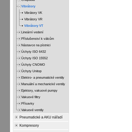
Vibrátory
Vibrátory VK
Vibrátory VR
Vibrátory VT
Lineární vedení
Příslušenství k válcům
Nástavce na pístnici
Úchyty ISO 6432
Úchyty ISO 15552
Úchyty CNOMO
Úchyty Unitop
Elektro- a pneumatické ventily
Manuální a mechanické ventily
Ejektory, vakuové pumpy
Vakuové filtry
Přísavky
Vakuové ventily
Pneumatické a AKU nářadí
Kompresory