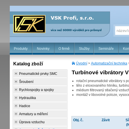
Produkty
Novinky
O firmě
Služby
Semináře
Kon
Katalog zboží
Úvodní
>
Automatizační technika
Turbínové vibrátory 
Pneumatické prvky SMC
rotační pneumatické vibrátory s p
Šroubení
tělo z eloxovaného hliníku, turbína
Rychlospojky a spojky
médium filtrovaný stlačený vzduch
montáž v libovolné poloze, vysoce
Hydraulika
Hadice
Armatury a měření
Obj. č.
Závit
Sí
Úprava vzduchu
(