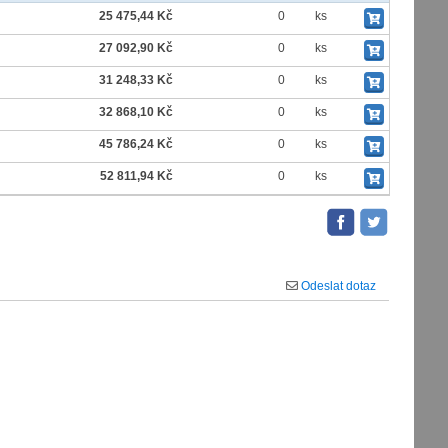
25 475,44 Kč
0
ks
27 092,90 Kč
0
ks
31 248,33 Kč
0
ks
32 868,10 Kč
0
ks
45 786,24 Kč
0
ks
52 811,94 Kč
0
ks
Odeslat dotaz