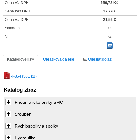
Cena vč. DPH
559,72 Kč
Cena bez DPH
17,79 €
Cena vč. DPH
21,53 €
Skladem
0
Mj
ks
Katalogové listy
Obrázková galerie
Odeslat dotaz
kl-864 (561 kB)
Katalog zboží
Pneumatické prvky SMC
Šroubení
Rychlospojky a spojky
Hydraulika