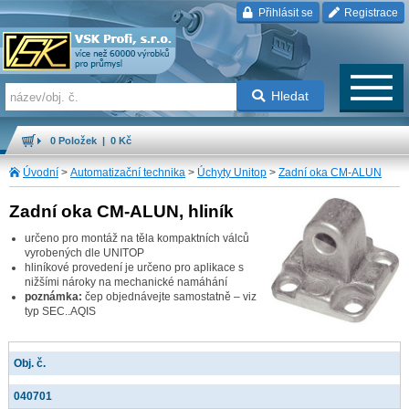
Přihlásit se
Registrace
Hledat
0 Položek | 0 Kč
Úvodní
>
Automatizační technika
>
Úchyty Unitop
>
Zadní oka CM-ALUN
Zadní oka CM-ALUN, hliník
určeno pro montáž na těla kompaktních válců
vyrobených dle UNITOP
hliníkové provedení je určeno pro aplikace s
nižšími nároky na mechanické namáhání
poznámka:
čep objednávejte samostatně – viz
typ SEC..AQIS
Obj. č.
040701