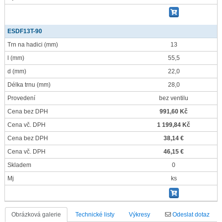
ESDF13T-90
Trn na hadici
(mm)
13
l
(mm)
55,5
d
(mm)
22,0
Délka trnu
(mm)
28,0
Provedení
bez ventilu
Cena bez DPH
991,60 Kč
Cena vč. DPH
1 199,84 Kč
Cena bez DPH
38,14 €
Cena vč. DPH
46,15 €
Skladem
0
Mj
ks
Obrázková galerie
Technické listy
Výkresy
Odeslat dotaz