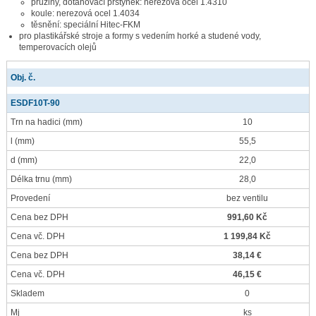
pružiny, dotahovací prstýnek: nerezová ocel 1.4310
koule: nerezová ocel 1.4034
těsnění: speciální Hitec-FKM
pro plastikářské stroje a formy s vedením horké a studené vody,
temperovacích olejů
Obj. č.
ESDF10T-90
Trn na hadici
(mm)
10
l
(mm)
55,5
d
(mm)
22,0
Délka trnu
(mm)
28,0
Provedení
bez ventilu
Cena bez DPH
991,60 Kč
Cena vč. DPH
1 199,84 Kč
Cena bez DPH
38,14 €
Cena vč. DPH
46,15 €
Skladem
0
Mj
ks