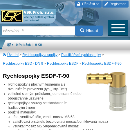
Přihlásit se
Registrace
Hledat
0 Položek | 0 Kč
Úvodní
>
Rychlospojky a spojky
>
Plastikářské rychlospojky
>
Rychlospojky ESD - DN 9
>
Rychlospojky ESDF
>
Rychlospojky ESDF-T-90
Rychlospojky ESDF-T-90
rychlospojky s plochým těsněním a s
dvouručním provozem (typ „Jiffy-Tite“)
volitelně s plným průtokem, jednostranně nebo
oboustranně uzavřené
rychlospojky a vsuvky se standardním
hadicovým trnem
použité materiály:
tělo, ventilové tělo, ventil: mosaz MS 58
zajišťovací prstýnek: bezolovnatá mosaz/poniklovaná mosaz
vsuvka: mosaz MS 58/poniklovaná mosaz