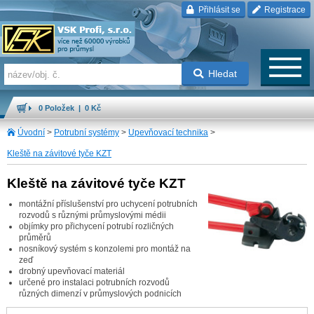
Přihlásit se
Registrace
Hledat
0 Položek | 0 Kč
Úvodní
>
Potrubní systémy
>
Upevňovací technika
>
Kleště na závitové tyče KZT
Kleště na závitové tyče KZT
montážní příslušenství pro uchycení potrubních
rozvodů s různými průmyslovými médii
objímky pro přichycení potrubí rozličných
průměrů
nosníkový systém s konzolemi pro montáž na
zeď
drobný upevňovací materiál
určené pro instalaci potrubních rozvodů
různých dimenzí v průmyslových podnicích