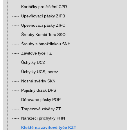
Kartáčky pro čištění CPR
Upevňovací pásky ZIPB
Upevňovací pásky ZIPC
Šrouby Kombi Torx SKO
Šrouby s hmoždinkou SNH
Závitové tyče TZ
Úchytky UCZ
Úchytky UCS, nerez
Nosné svěrky SKN
Pojistný držák DPS
Děrované pásky POP
Trapézové závěsy ZT
Narážecí příchytky PHN
Kleště na závitové tyče KZT