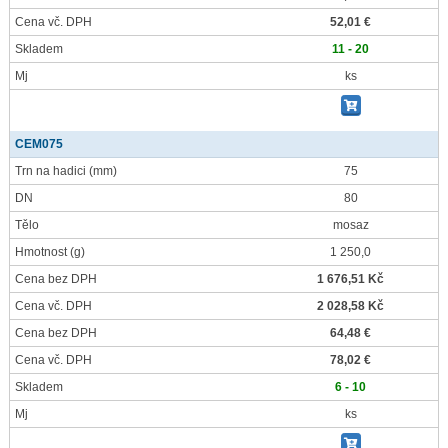
Cena vč. DPH
52,01 €
Skladem
11 - 20
Mj
ks
CEM075
Trn na hadici
(mm)
75
DN
80
Tělo
mosaz
Hmotnost
(g)
1 250,0
Cena bez DPH
1 676,51 Kč
Cena vč. DPH
2 028,58 Kč
Cena bez DPH
64,48 €
Cena vč. DPH
78,02 €
Skladem
6 - 10
Mj
ks