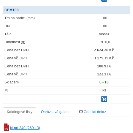
CEM100
Trn na hadici
(mm)
100
DN
100
Tělo
mosaz
Hmotnost
(g)
1 910,0
Cena bez DPH
2 624,26 Kč
Cena vč. DPH
3 175,35 Kč
Cena bez DPH
100,93 €
Cena vč. DPH
122,13 €
Skladem
6 - 10
Mj
ks
Katalogové listy
Obrázková galerie
Odeslat dotaz
kl-prf-340 (269 kB)