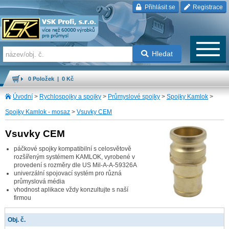
Přihlásit se
Registrace
Hledat
0 Položek | 0 Kč
Úvodní
>
Rychlospojky a spojky
>
Průmyslové spojky
>
Spojky Kamlok
>
Spojky Kamlok - mosaz
>
Vsuvky CEM
Vsuvky CEM
páčkové spojky kompatibilní s celosvětově
rozšířeným systémem KAMLOK, vyrobené v
provedení s rozměry dle US Mil-A-A-59326A
univerzální spojovací systém pro různá
průmyslová média
vhodnost aplikace vždy konzultujte s naší
firmou
Obj. č.