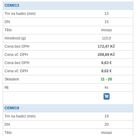
CEM013
Trn na hadici
(mm)
13
DN
15
Tělo
mosaz
Hmotnost
(g)
110,0
Cena bez DPH
172,47 Kč
Cena vč. DPH
208,69 Kč
Cena bez DPH
6,63 €
Cena vč. DPH
8,02 €
Skladem
11 - 20
Mj
ks
CEM019
Trn na hadici
(mm)
19
DN
20
Tělo
mosaz