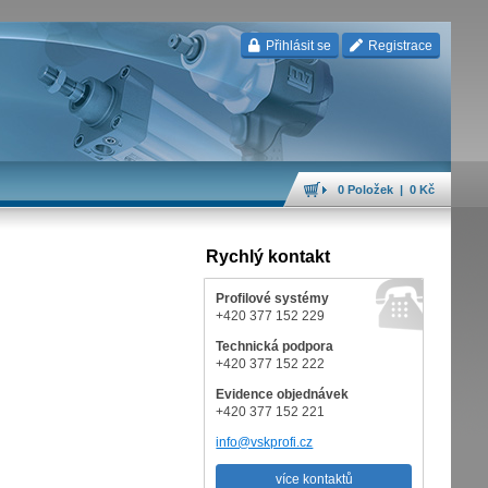
Přihlásit se
Registrace
0 Položek | 0 Kč
Rychlý kontakt
Profilové systémy
+420 377 152 229
Technická podpora
+420 377 152 222
Evidence objednávek
+420 377 152 221
info@vskprofi.cz
více kontaktů