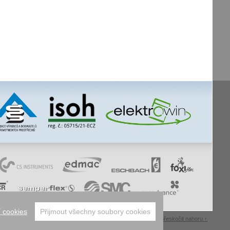
 cookies
Přijmout všechny soubory cookies
whistleblowing
facebook
úvodní
mapa webu
tisk stránky
přeskočit nahoru ↑