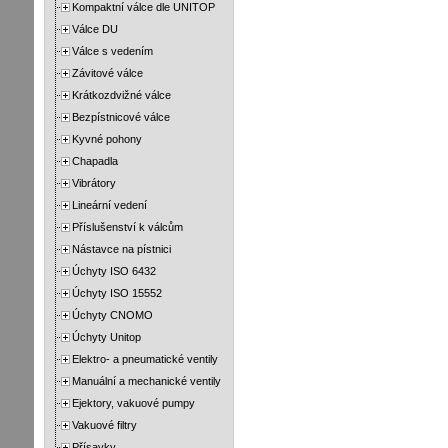
Kompaktní válce dle UNITOP
Válce DU
Válce s vedením
Závitové válce
Krátkozdvižné válce
Bezpístnicové válce
Kyvné pohony
Chapadla
Vibrátory
Lineární vedení
Příslušenství k válcům
Nástavce na pístnici
Úchyty ISO 6432
Úchyty ISO 15552
Úchyty CNOMO
Úchyty Unitop
Elektro- a pneumatické ventily
Manuální a mechanické ventily
Ejektory, vakuové pumpy
Vakuové filtry
Přísavky