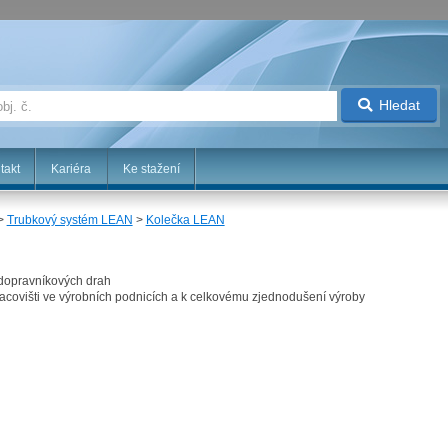
Hledat
takt
Kariéra
Ke stažení
>
Trubkový systém LEAN
>
Kolečka LEAN
 dopravníkových drah
racovišti ve výrobních podnicích a k celkovému zjednodušení výroby