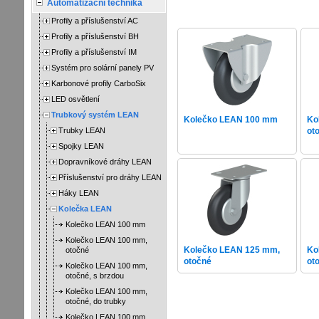
Automatizační technika
Profily a příslušenství AC
Profily a příslušenství BH
Profily a příslušenství IM
Systém pro solární panely PV
Karbonové profily CarboSix
LED osvětlení
Trubkový systém LEAN
Kolečko LEAN 100 mm
Ko
Trubky LEAN
ot
Spojky LEAN
Dopravníkové dráhy LEAN
Příslušenství pro dráhy LEAN
Háky LEAN
Kolečka LEAN
Kolečko LEAN 100 mm
Kolečko LEAN 100 mm,
Kolečko LEAN 125 mm,
Ko
otočné
otočné
ot
Kolečko LEAN 100 mm,
otočné, s brzdou
Kolečko LEAN 100 mm,
otočné, do trubky
Kolečko LEAN 100 mm,