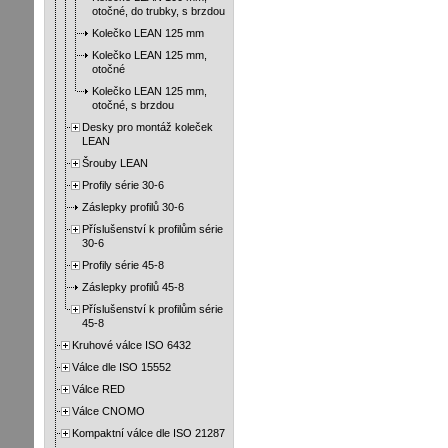
otočné, do trubky, s brzdou
Kolečko LEAN 125 mm
Kolečko LEAN 125 mm,
otočné
Kolečko LEAN 125 mm,
otočné, s brzdou
Desky pro montáž koleček
LEAN
Šrouby LEAN
Profily série 30-6
Záslepky profilů 30-6
Příslušenství k profilům série
30-6
Profily série 45-8
Záslepky profilů 45-8
Příslušenství k profilům série
45-8
Kruhové válce ISO 6432
Válce dle ISO 15552
Válce RED
Válce CNOMO
Kompaktní válce dle ISO 21287