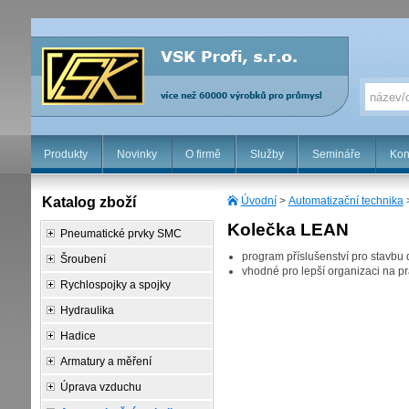
Produkty
Novinky
O firmě
Služby
Semináře
Kon
Katalog zboží
Úvodní
>
Automatizační technika
Kolečka LEAN
Pneumatické prvky SMC
program příslušenství pro stavbu
Šroubení
vhodné pro lepší organizaci na p
Rychlospojky a spojky
Hydraulika
Hadice
Armatury a měření
Úprava vzduchu