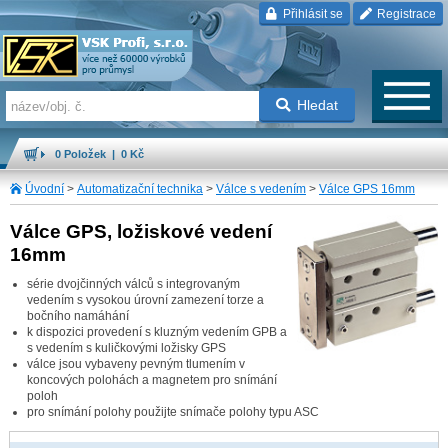
Přihlásit se
Registrace
Hledat
0 Položek | 0 Kč
Úvodní
>
Automatizační technika
>
Válce s vedením
>
Válce GPS 16mm
Válce GPS, ložiskové vedení
16mm
série dvojčinných válců s integrovaným
vedením s vysokou úrovní zamezení torze a
bočního namáhání
k dispozici provedení s kluzným vedením GPB a
s vedením s kuličkovými ložisky GPS
válce jsou vybaveny pevným tlumením v
koncových polohách a magnetem pro snímání
poloh
pro snímání polohy použijte snímače polohy typu ASC