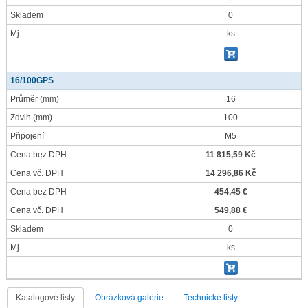
Skladem
0
Mj
ks
16/100GPS
Průměr
(mm)
16
Zdvih
(mm)
100
Připojení
M5
Cena bez DPH
11 815,59 Kč
Cena vč. DPH
14 296,86 Kč
Cena bez DPH
454,45 €
Cena vč. DPH
549,88 €
Skladem
0
Mj
ks
Katalogové listy
Obrázková galerie
Technické listy