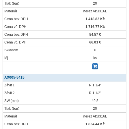
Tlak
(bar)
20
Materiál
nerez AISI316L
Cena bez DPH
1 418,82 Kč
Cena vč. DPH
1 716,77 Kč
Cena bez DPH
54,57 €
Cena vč. DPH
66,03 €
Skladem
0
Mj
ks
AX005-5415
Závit 1
R 1 1/4"
Závit 2
R 1 1/2"
SW
(mm)
49,5
Tlak
(bar)
20
Materiál
nerez AISI316L
Cena bez DPH
1 834,44 Kč