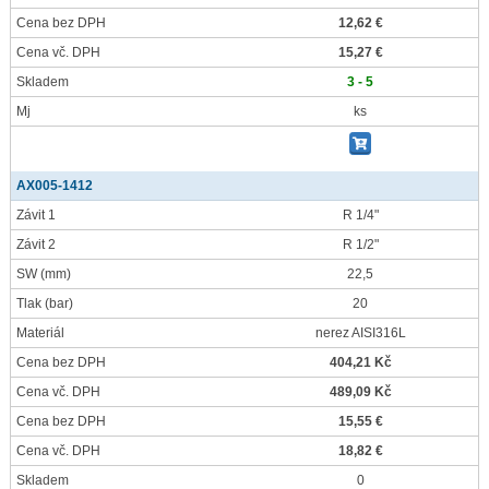
Cena bez DPH
12,62 €
Cena vč. DPH
15,27 €
Skladem
3 - 5
Mj
ks
AX005-1412
Závit 1
R 1/4"
Závit 2
R 1/2"
SW
(mm)
22,5
Tlak
(bar)
20
Materiál
nerez AISI316L
Cena bez DPH
404,21 Kč
Cena vč. DPH
489,09 Kč
Cena bez DPH
15,55 €
Cena vč. DPH
18,82 €
Skladem
0