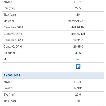
Závit 2
R 1/2"
SW
(mm)
22,5
Tlak
(bar)
20
Materiál
nerez AISI316L
Cena bez DPH
449,99 Kč
Cena vč. DPH
544,49 Kč
Cena bez DPH
17,31 €
Cena vč. DPH
20,95 €
Skladem
3 - 5
Mj
ks
AX005-1434
Závit 1
R 1/4"
Závit 2
R 3/4"
SW
(mm)
27,6
Tlak
(bar)
20