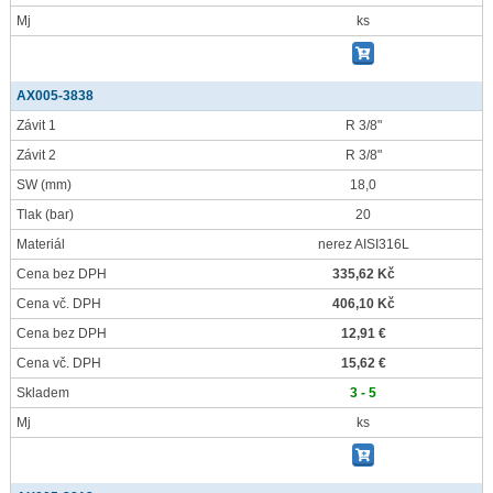
Mj
ks
AX005-3838
Závit 1
R 3/8"
Závit 2
R 3/8"
SW
(mm)
18,0
Tlak
(bar)
20
Materiál
nerez AISI316L
Cena bez DPH
335,62 Kč
Cena vč. DPH
406,10 Kč
Cena bez DPH
12,91 €
Cena vč. DPH
15,62 €
Skladem
3 - 5
Mj
ks