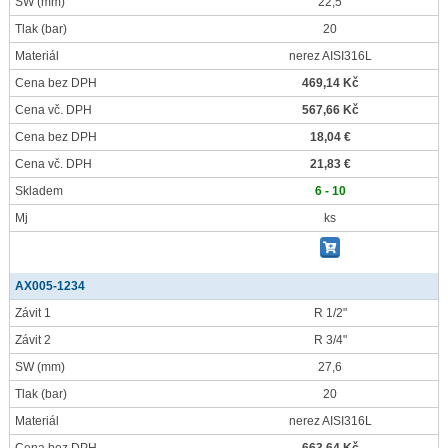
SW
(mm)
22,5
Tlak
(bar)
20
Materiál
nerez AISI316L
Cena bez DPH
469,14 Kč
Cena vč. DPH
567,66 Kč
Cena bez DPH
18,04 €
Cena vč. DPH
21,83 €
Skladem
6 - 10
Mj
ks
AX005-1234
Závit 1
R 1/2"
Závit 2
R 3/4"
SW
(mm)
27,6
Tlak
(bar)
20
Materiál
nerez AISI316L