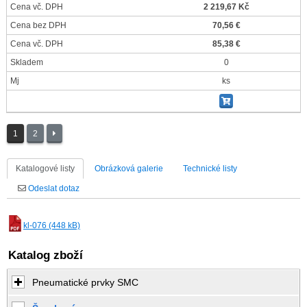
Cena vč. DPH
2 219,67 Kč
Cena bez DPH
70,56 €
Cena vč. DPH
85,38 €
Skladem
0
Mj
ks
1
2
Katalogové listy
Obrázková galerie
Technické listy
Odeslat dotaz
kl-076 (448 kB)
Katalog zboží
Pneumatické prvky SMC