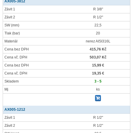
AX005-3812
Závit 1
R 3/8"
Závit 2
R 1/2"
SW
(mm)
22,5
Tlak
(bar)
20
Materiál
nerez AISI316L
Cena bez DPH
415,76 Kč
Cena vč. DPH
503,07 Kč
Cena bez DPH
15,99 €
Cena vč. DPH
19,35 €
Skladem
3 - 5
Mj
ks
AX005-1212
Závit 1
R 1/2"
Závit 2
R 1/2"