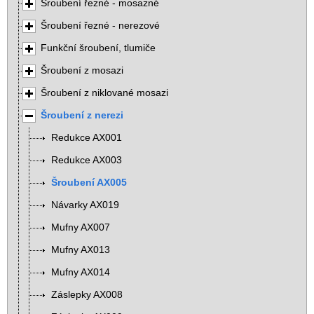
Šroubení řezné - mosazné
Šroubení řezné - nerezové
Funkční šroubení, tlumiče
Šroubení z mosazi
Šroubení z niklované mosazi
Šroubení z nerezi
Redukce AX001
Redukce AX003
Šroubení AX005
Návarky AX019
Mufny AX007
Mufny AX013
Mufny AX014
Záslepky AX008