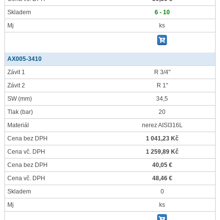
Skladem
6 - 10
Mj
ks
AX005-3410
Závit 1
R 3/4"
Závit 2
R 1"
SW
(mm)
34,5
Tlak
(bar)
20
Materiál
nerez AISI316L
Cena bez DPH
1 041,23 Kč
Cena vč. DPH
1 259,89 Kč
Cena bez DPH
40,05 €
Cena vč. DPH
48,46 €
Skladem
0
Mj
ks