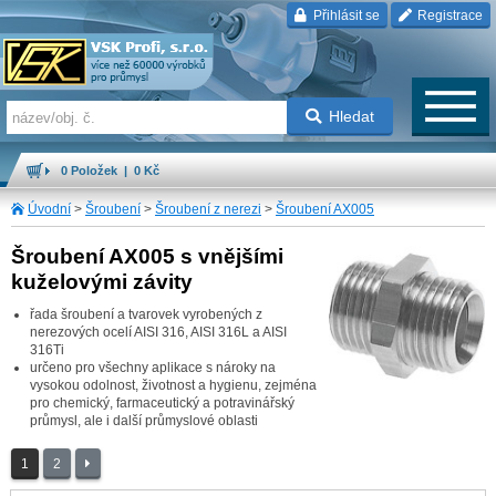
Přihlásit se
Registrace
Hledat
0 Položek | 0 Kč
Úvodní
>
Šroubení
>
Šroubení z nerezi
>
Šroubení AX005
Šroubení AX005 s vnějšími
kuželovými závity
řada šroubení a tvarovek vyrobených z
nerezových ocelí AISI 316, AISI 316L a AISI
316Ti
určeno pro všechny aplikace s nároky na
vysokou odolnost, životnost a hygienu, zejména
pro chemický, farmaceutický a potravinářský
průmysl, ale i další průmyslové oblasti
1
2