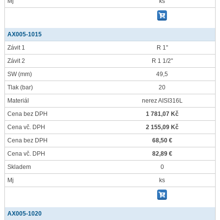
Mj
ks
AX005-1015
Závit 1
R 1"
Závit 2
R 1 1/2"
SW
(mm)
49,5
Tlak
(bar)
20
Materiál
nerez AISI316L
Cena bez DPH
1 781,07 Kč
Cena vč. DPH
2 155,09 Kč
Cena bez DPH
68,50 €
Cena vč. DPH
82,89 €
Skladem
0
Mj
ks
AX005-1020