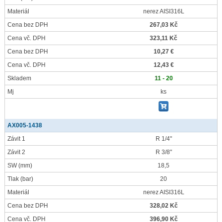
Materiál
nerez AISI316L
Cena bez DPH
267,03 Kč
Cena vč. DPH
323,11 Kč
Cena bez DPH
10,27 €
Cena vč. DPH
12,43 €
Skladem
11 - 20
Mj
ks
AX005-1438
Závit 1
R 1/4"
Závit 2
R 3/8"
SW
(mm)
18,5
Tlak
(bar)
20
Materiál
nerez AISI316L
Cena bez DPH
328,02 Kč
Cena vč. DPH
396,90 Kč