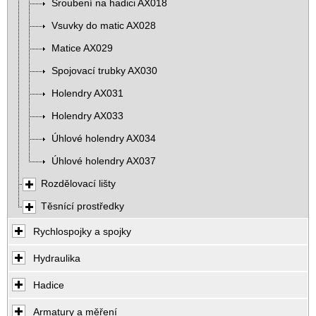
Šroubení na hadici AX018
Vsuvky do matic AX028
Matice AX029
Spojovací trubky AX030
Holendry AX031
Holendry AX033
Úhlové holendry AX034
Úhlové holendry AX037
Rozdělovací lišty
Těsnící prostředky
Rychlospojky a spojky
Hydraulika
Hadice
Armatury a měření