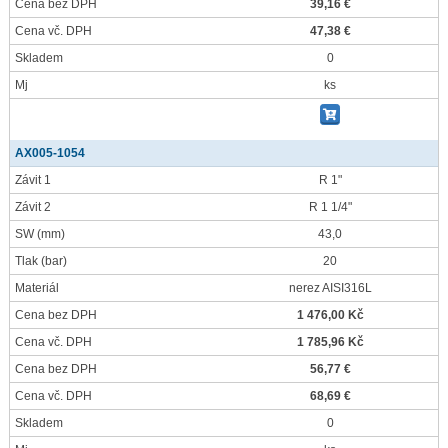
Cena bez DPH
39,16 €
Cena vč. DPH
47,38 €
Skladem
0
Mj
ks
AX005-1054
Závit 1
R 1"
Závit 2
R 1 1/4"
SW
(mm)
43,0
Tlak
(bar)
20
Materiál
nerez AISI316L
Cena bez DPH
1 476,00 Kč
Cena vč. DPH
1 785,96 Kč
Cena bez DPH
56,77 €
Cena vč. DPH
68,69 €
Skladem
0