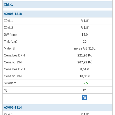
Obj. č.
AX005-1818
Závit 1
R 1/8"
Závit 2
R 1/8"
SW
(mm)
14,0
Tlak
(bar)
20
Materiál
nerez AISI316L
Cena bez DPH
221,26 Kč
Cena vč. DPH
267,72 Kč
Cena bez DPH
8,51 €
Cena vč. DPH
10,30 €
Skladem
3 - 5
Mj
ks
AX005-1814
Závit 1
R 1/8"