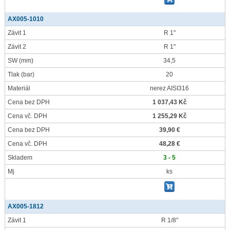
AX005-1010
Závit 1
R 1"
Závit 2
R 1"
SW
(mm)
34,5
Tlak
(bar)
20
Materiál
nerez AISI316
Cena bez DPH
1 037,43 Kč
Cena vč. DPH
1 255,29 Kč
Cena bez DPH
39,90 €
Cena vč. DPH
48,28 €
Skladem
3 - 5
Mj
ks
AX005-1812
Závit 1
R 1/8"