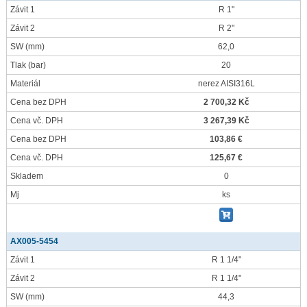
Závit 1
R 1"
Závit 2
R 2"
SW
(mm)
62,0
Tlak
(bar)
20
Materiál
nerez AISI316L
Cena bez DPH
2 700,32 Kč
Cena vč. DPH
3 267,39 Kč
Cena bez DPH
103,86 €
Cena vč. DPH
125,67 €
Skladem
0
Mj
ks
AX005-5454
Závit 1
R 1 1/4"
Závit 2
R 1 1/4"
SW
(mm)
44,3