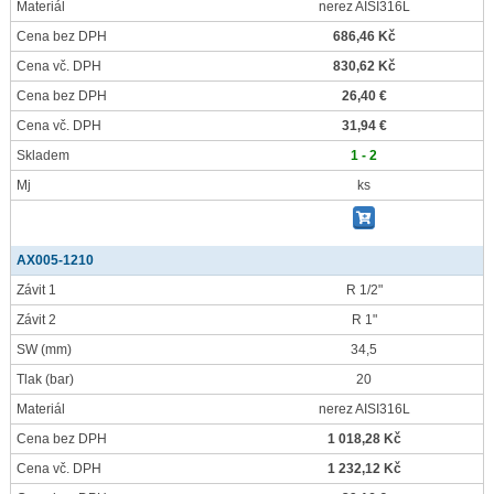
Materiál
nerez AISI316L
Cena bez DPH
686,46 Kč
Cena vč. DPH
830,62 Kč
Cena bez DPH
26,40 €
Cena vč. DPH
31,94 €
Skladem
1 - 2
Mj
ks
AX005-1210
Závit 1
R 1/2"
Závit 2
R 1"
SW
(mm)
34,5
Tlak
(bar)
20
Materiál
nerez AISI316L
Cena bez DPH
1 018,28 Kč
Cena vč. DPH
1 232,12 Kč