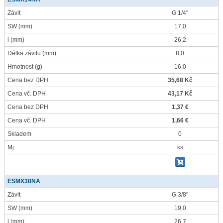
Závit
G 1/4"
SW
(mm)
17,0
l
(mm)
26,2
Délka závitu
(mm)
8,0
Hmotnost
(g)
16,0
Cena bez DPH
35,68 Kč
Cena vč. DPH
43,17 Kč
Cena bez DPH
1,37 €
Cena vč. DPH
1,66 €
Skladem
0
Mj
ks
ESMX38NA
Závit
G 3/8"
SW
(mm)
19,0
l
(mm)
26,7