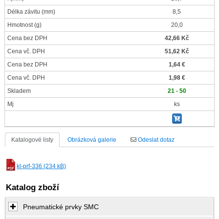
Délka závitu
(mm)
8,5
Hmotnost
(g)
20,0
Cena bez DPH
42,66 Kč
Cena vč. DPH
51,62 Kč
Cena bez DPH
1,64 €
Cena vč. DPH
1,98 €
Skladem
21 - 50
Mj
ks
Katalogové listy
Obrázková galerie
Odeslat dotaz
kl-prf-336 (234 kB)
Katalog zboží
Pneumatické prvky SMC