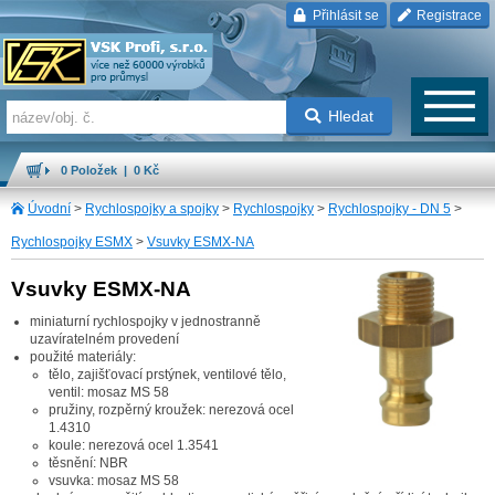
Přihlásit se
Registrace
Hledat
0 Položek | 0 Kč
Úvodní
>
Rychlospojky a spojky
>
Rychlospojky
>
Rychlospojky - DN 5
>
Rychlospojky ESMX
>
Vsuvky ESMX-NA
Vsuvky ESMX-NA
miniaturní rychlospojky v jednostranně
uzavíratelném provedení
použité materiály:
tělo, zajišťovací prstýnek, ventilové tělo,
ventil: mosaz MS 58
pružiny, rozpěrný kroužek: nerezová ocel
1.4310
koule: nerezová ocel 1.3541
těsnění: NBR
vsuvka: mosaz MS 58