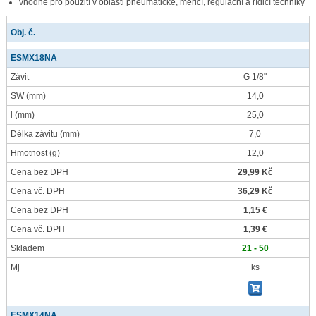
vhodné pro použití v oblasti pneumatické, měřicí, regulační a řídicí techniky
Obj. č.
ESMX18NA
Závit
G 1/8"
SW
(mm)
14,0
l
(mm)
25,0
Délka závitu
(mm)
7,0
Hmotnost
(g)
12,0
Cena bez DPH
29,99 Kč
Cena vč. DPH
36,29 Kč
Cena bez DPH
1,15 €
Cena vč. DPH
1,39 €
Skladem
21 - 50
Mj
ks
ESMX14NA