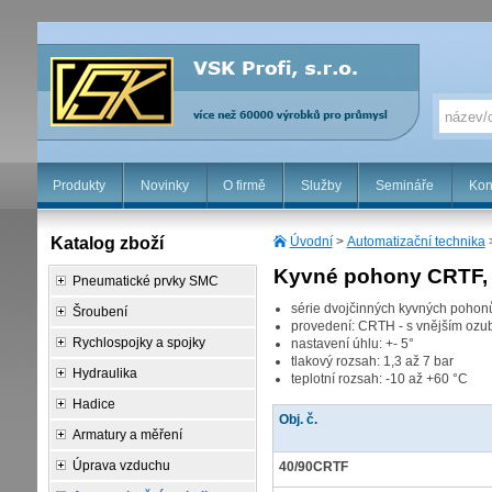
Produkty
Novinky
O firmě
Služby
Semináře
Kon
Katalog zboží
Úvodní
>
Automatizační technika
Kyvné pohony CRTF, 
Pneumatické prvky SMC
série dvojčinných kyvných pohon
Šroubení
provedení: CRTH - s vnějším oz
Rychlospojky a spojky
nastavení úhlu: +- 5°
tlakový rozsah: 1,3 až 7 bar
Hydraulika
teplotní rozsah: -10 až +60 °C
Hadice
Obj. č.
Armatury a měření
Úprava vzduchu
40/90CRTF