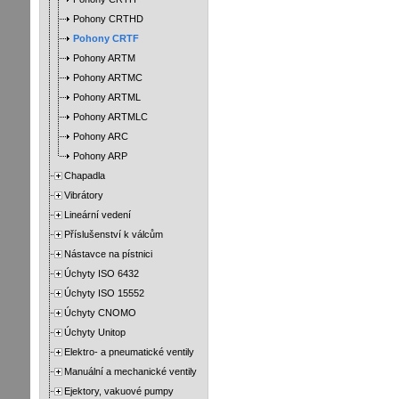
Pohony CRTHD
Pohony CRTF
Pohony ARTM
Pohony ARTMC
Pohony ARTML
Pohony ARTMLC
Pohony ARC
Pohony ARP
Chapadla
Vibrátory
Lineární vedení
Příslušenství k válcům
Nástavce na pístnici
Úchyty ISO 6432
Úchyty ISO 15552
Úchyty CNOMO
Úchyty Unitop
Elektro- a pneumatické ventily
Manuální a mechanické ventily
Ejektory, vakuové pumpy