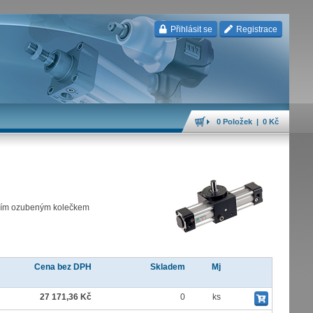
Přihlásit se
Registrace
0 Položek | 0 Kč
řním ozubeným kolečkem
Cena bez DPH
Skladem
Mj
27 171,36 Kč
0
ks