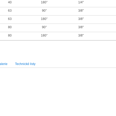
40
180°
1/4"
63
90°
3/8"
63
180°
3/8"
80
90°
3/8"
80
180°
3/8"
lerie
Technické listy