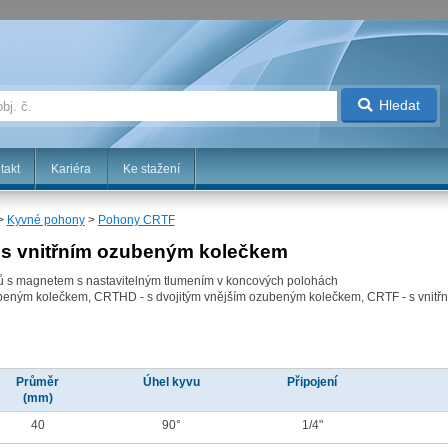
Hledat
takt
Kariéra
Ke stažení
>
Kyvné pohony
>
Pohony CRTF
s vnitřním ozubeným kolečkem
ů s magnetem s nastavitelným tlumením v koncových polohách
ubeným kolečkem, CRTHD - s dvojitým vnějším ozubeným kolečkem, CRTF - s vnit
Průměr
Úhel kyvu
Připojení
(mm)
40
90°
1/4"