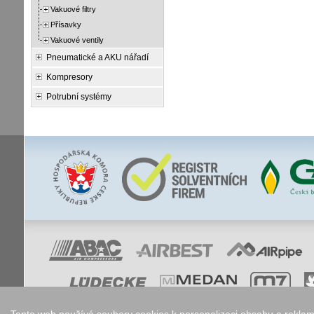
Vakuové filtry
Přísavky
Vakuové ventily
Pneumatické a AKU nářadí
Kompresory
Potrubní systémy