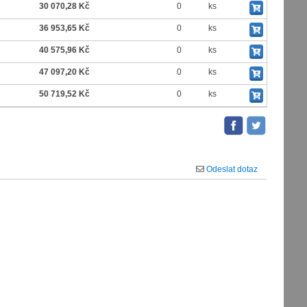
30 070,28 Kč
0
ks
36 953,65 Kč
0
ks
40 575,96 Kč
0
ks
47 097,20 Kč
0
ks
50 719,52 Kč
0
ks
Odeslat dotaz