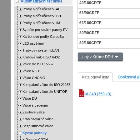
Automatizační technika
40/180CRTF
Profily a příslušenství AC
63/90CRTF
Profily a příslušenství BH
63/180CRTF
Profily a příslušenství IM
Systém pro solární panely PV
80/90CRTF
Karbonové profily CarboSix
80/180CRTF
LED osvětlení
Trubkový systém LEAN
ceny v Kč bez DPH
Kruhové válce ISO 6432
Válce dle ISO 15552
Válce RED
Katalogové listy
Obrázková ga
Válce CNOMO
Kompaktní válce dle ISO 21287
Kompaktní válce dle UNITOP
kl-840 (359 kB)
Válce DU
Válce s vedením
Závitové válce
Krátkozdvižné válce
Bezpístnicové válce
Kyvné pohony
Pohony CRTH