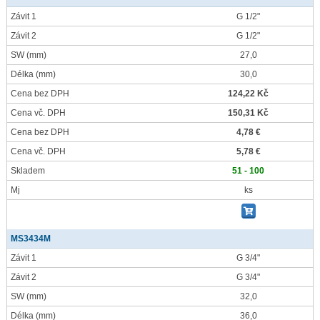
Závit 1
G 1/2"
Závit 2
G 1/2"
SW
(mm)
27,0
Délka
(mm)
30,0
Cena bez DPH
124,22 Kč
Cena vč. DPH
150,31 Kč
Cena bez DPH
4,78 €
Cena vč. DPH
5,78 €
Skladem
51 - 100
Mj
ks
MS3434M
Závit 1
G 3/4"
Závit 2
G 3/4"
SW
(mm)
32,0
Délka
(mm)
36,0