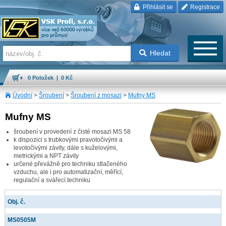
Přihlásit se
Registrace
Hledat
0 Položek | 0 Kč
Úvodní
>
Šroubení
>
Šroubení z mosazi
>
Mufny MS
Mufny MS
šroubení v provedení z čisté mosazi MS 58
k dispozici s trubkovými pravotočivými a
levotočivými závity, dále s kuželovými,
metrickými a NPT závity
určené převážně pro techniku stlačeného
vzduchu, ale i pro automatizační, měřící,
regulační a svářecí techniku
Obj. č.
MS0505M