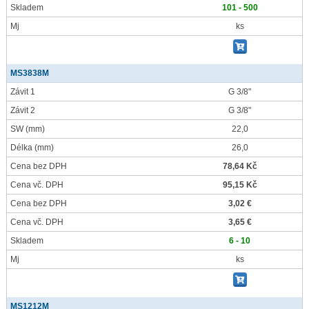
Skladem
101 - 500
Mj
ks
MS3838M
Závit 1
G 3/8"
Závit 2
G 3/8"
SW
(mm)
22,0
Délka
(mm)
26,0
Cena bez DPH
78,64 Kč
Cena vč. DPH
95,15 Kč
Cena bez DPH
3,02 €
Cena vč. DPH
3,65 €
Skladem
6 - 10
Mj
ks
MS1212M