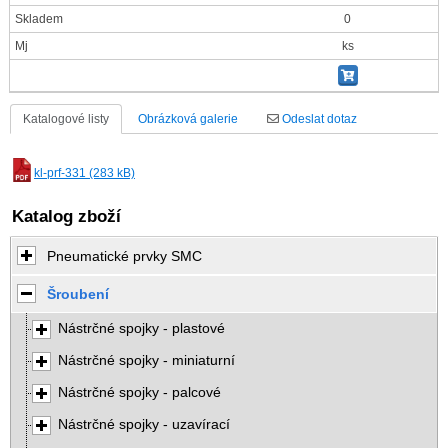
Skladem
0
Mj
ks
Katalogové listy
Obrázková galerie
Odeslat dotaz
kl-prf-331 (283 kB)
Katalog zboží
Pneumatické prvky SMC
Šroubení
Nástrčné spojky - plastové
Nástrčné spojky - miniaturní
Nástrčné spojky - palcové
Nástrčné spojky - uzavírací