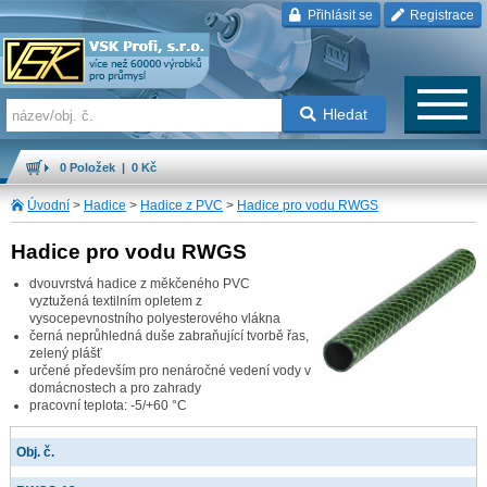
Přihlásit se
Registrace
Hledat
0 Položek | 0 Kč
Úvodní
>
Hadice
>
Hadice z PVC
>
Hadice pro vodu RWGS
Hadice pro vodu RWGS
dvouvrstvá hadice z měkčeného PVC
vyztužená textilním opletem z
vysocepevnostního polyesterového vlákna
černá neprůhledná duše zabraňující tvorbě řas,
zelený plášť
určené především pro nenáročné vedení vody v
domácnostech a pro zahrady
pracovní teplota: -5/+60 °C
Obj. č.