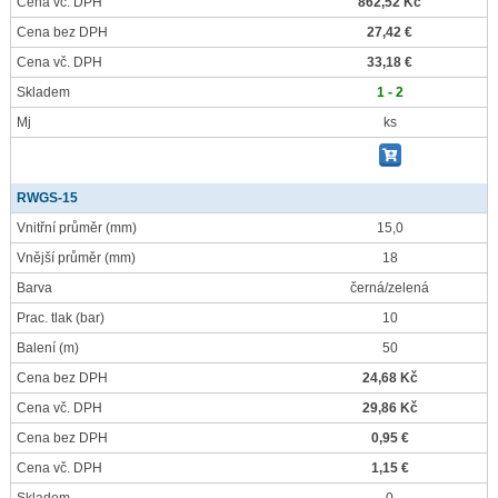
Cena vč. DPH
862,52 Kč
Cena bez DPH
27,42 €
Cena vč. DPH
33,18 €
Skladem
1 - 2
Mj
ks
RWGS-15
Vnitřní průměr
(mm)
15,0
Vnější průměr
(mm)
18
Barva
černá/zelená
Prac. tlak
(bar)
10
Balení
(m)
50
Cena bez DPH
24,68 Kč
Cena vč. DPH
29,86 Kč
Cena bez DPH
0,95 €
Cena vč. DPH
1,15 €