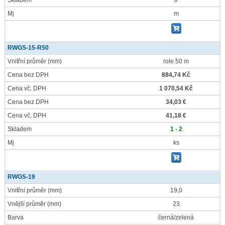
Skladem
0
Mj
m
RWGS-15-R50
Vnitřní průměr
(mm)
role 50 m
Cena bez DPH
884,74 Kč
Cena vč. DPH
1 070,54 Kč
Cena bez DPH
34,03 €
Cena vč. DPH
41,18 €
Skladem
1 - 2
Mj
ks
RWGS-19
Vnitřní průměr
(mm)
19,0
Vnější průměr
(mm)
23
Barva
černá/zelená