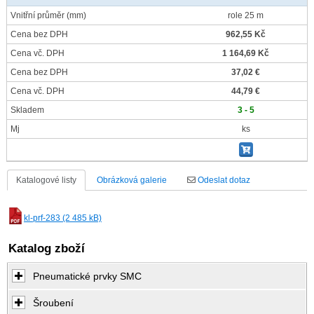
Vnitřní průměr
(mm)
role 25 m
Cena bez DPH
962,55 Kč
Cena vč. DPH
1 164,69 Kč
Cena bez DPH
37,02 €
Cena vč. DPH
44,79 €
Skladem
3 - 5
Mj
ks
Katalogové listy
Obrázková galerie
Odeslat dotaz
kl-prf-283 (2 485 kB)
Katalog zboží
Pneumatické prvky SMC
Šroubení