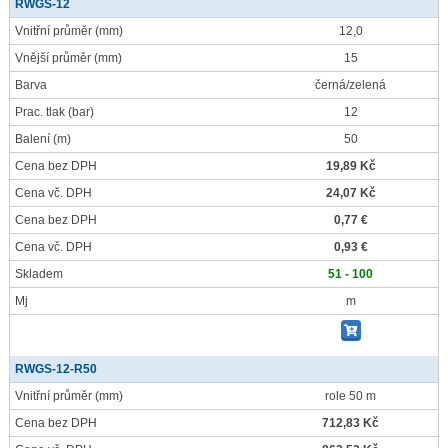
RWGS-12
Vnitřní průměr
(mm)
12,0
Vnější průměr
(mm)
15
Barva
černá/zelená
Prac. tlak
(bar)
12
Balení
(m)
50
Cena bez DPH
19,89 Kč
Cena vč. DPH
24,07 Kč
Cena bez DPH
0,77 €
Cena vč. DPH
0,93 €
Skladem
51 - 100
Mj
m
RWGS-12-R50
Vnitřní průměr
(mm)
role 50 m
Cena bez DPH
712,83 Kč