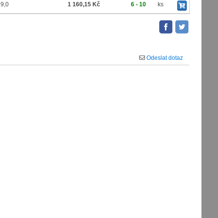
9,0
1 160,15 Kč
6 - 10
ks
Odeslat dotaz