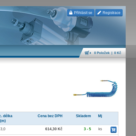
Přihlásit se
Registrace
0 Položek | 0 Kč
c. délka
Cena bez DPH
Skladem
Mj
(m)
3,0
614,30 Kč
3 - 5
ks