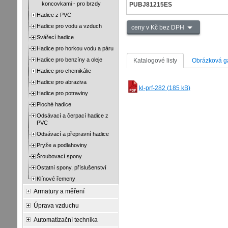
koncovkami - pro brzdy
PUBJ81215ES
Hadice z PVC
Hadice pro vodu a vzduch
ceny v Kč bez DPH
Svářecí hadice
Hadice pro horkou vodu a páru
Hadice pro benzíny a oleje
Katalogové listy
Obrázková ga
Hadice pro chemikálie
Hadice pro abraziva
kl-prf-282 (185 kB)
Hadice pro potraviny
Ploché hadice
Odsávací a čerpací hadice z
PVC
Odsávací a přepravní hadice
Pryže a podlahoviny
Šroubovací spony
Ostatní spony, příslušenství
Klínové řemeny
Armatury a měření
Úprava vzduchu
Automatizační technika