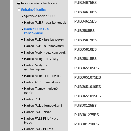
PUBJ4675ES
Příslušenství k hadičkám
Spirálové hadice
PUBJ4610ES
Spirálové hadice SPU
PUBJ4615ES
Hadice PUBJ - bez koncovek
Hadice PUBJ - s
PUBJ585ES
koncovkami
Hadice PUB - bez koncovek
PUBJ5875ES
Hadice PUB - s koncovkami
PUBJ5810ES
Hadice Mody - bez koncovek
PUBJ5815ES
Hadice Mody - se závity
Hadice Mody - s
PUBJ65105ES
rychlospojkami
Hadice Mody Duo - dvojité
PUBJ651075ES
Hadice A.S.S. - antistatické
PUBJ651010ES
Hadice Flamex - odolné
jiskrám
PUBJ651015ES
Hadice PUL
PUBJ8125ES
Hadice PUL s koncovkami
Hadice PA11 Rilsan
PUBJ81275ES
Hadice PA12 PHLY - pro
brzdy
PUBJ81210ES
Hadice PA12 PHLY s