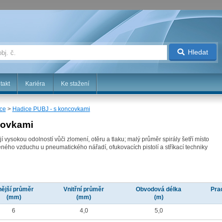
Hledat
takt
Kariéra
Ke stažení
ice
>
Hadice PUBJ - s koncovkami
covkami
 vysokou odolností vůči zlomení, otěru a tlaku; malý průměr spirály šetří místo
ačeného vzduchu u pneumatického nářadí, ofukovacích pistolí a stříkací techniky
ější průměr
Vnitřní průměr
Obvodová délka
Pra
(mm)
(mm)
(m)
6
4,0
5,0