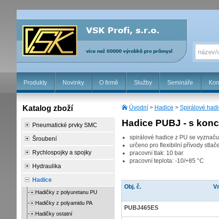
Produkty
Novinky
O firmě
Služby
Semináře
Kon
Katalog zboží
Úvodní
>
Hadice
>
Spirálové had
Hadice PUBJ - s kon
Pneumatické prvky SMC
spirálové hadice z PU se vyznačují
Šroubení
určeno pro flexibilní přívody stl
Rychlospojky a spojky
pracovní tlak: 10 bar
pracovní teplota: -10/+85 °C
Hydraulika
Hadice
Obj. č.
Vn
Hadičky z polyuretanu PU
Hadičky z polyamidu PA
PUBJ465ES
Hadičky ostatní