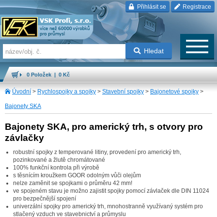
Přihlásit se
Registrace
Hledat
0 Položek | 0 Kč
Úvodní
>
Rychlospojky a spojky
>
Stavební spojky
>
Bajonetové spojky
>
Bajonety SKA
Bajonety SKA, pro americký trh, s otvory pro
závlačky
robustní spojky z temperované litiny, provedení pro americký trh,
pozinkované a žlutě chromátované
100% funkční kontrola při výrobě
s těsnícím kroužkem GOOR odolným vůči olejům
nelze zaměnit se spojkami o průměru 42 mm!
ve spojeném stavu je možno zajistit spojky pomocí závlaček dle DIN 11024
pro bezpečnější spojení
univerzální spojky pro americký trh, mnohostranně využívaný systém pro
stlačený vzduch ve stavebnictví a průmyslu