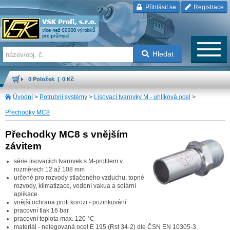
Přihlásit se
Registrace
Hledat
0 Položek | 0 Kč
Úvodní
>
Potrubní systémy
>
Lisovací tvarovky M - uhlíková ocel
>
Přechodky MC8
Přechodky MC8 s vnějším
závitem
série lisovacích tvarovek s M-profilem v
rozměrech 12 až 108 mm
určené pro rozvody stlačeného vzduchu, topné
rozvody, klimatizace, vedení vakua a solární
aplikace
vnější ochrana proti korozi - pozinkování
pracovní tlak 16 bar
pracovní teplota max. 120 °C
materiál - nelegovaná ocel E 195 (Rst 34-2) dle ČSN EN 10305-3