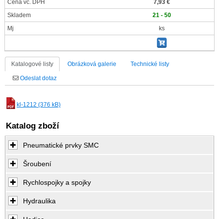
Cena vč. DPH
7,93 €
Skladem
21 - 50
Mj
ks
Katalogové listy
Obrázková galerie
Technické listy
Odeslat dotaz
kl-1212 (376 kB)
Katalog zboží
Pneumatické prvky SMC
Šroubení
Rychlospojky a spojky
Hydraulika