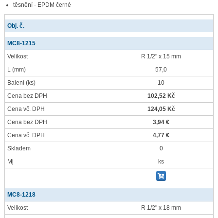
těsnění - EPDM černé
Obj. č.
MC8-1215
Velikost
R 1/2" x 15 mm
L
(mm)
57,0
Balení
(ks)
10
Cena bez DPH
102,52 Kč
Cena vč. DPH
124,05 Kč
Cena bez DPH
3,94 €
Cena vč. DPH
4,77 €
Skladem
0
Mj
ks
MC8-1218
Velikost
R 1/2" x 18 mm