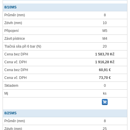
8/10MS
Průměr
(mm)
8
Zdvih
(mm)
10
Připojení
M5
Závit pístnice
M4
Tlačná síla při 6 bar
(N)
20
Cena bez DPH
1 583,70 Kč
Cena vč. DPH
1 916,28 Kč
Cena bez DPH
60,91 €
Cena vč. DPH
73,70 €
Skladem
0
Mj
ks
8/25MS
Průměr
(mm)
8
Zdvih
(mm)
25