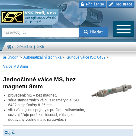
Přihlásit se
Registrace
Hledat
0 Položek | 0 Kč
Úvodní
>
Automatizační technika
>
Kruhové válce ISO 6432
>
Válce MS 8mm
Jednočinné válce MS, bez
magnetu 8mm
provedení: MS – bez magnetu
série standardních válců s rozměry dle ISO
6432 a s průměry 8-25 mm
víka válce jsou spojeny s profilem zalisováním,
což zajišťuje perfektní těsnost; válce jsou
dodávány včetně matic na závitech
Obj. č.