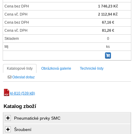
Cena bez DPH
1 746,23 Kč
Cena vč. DPH
2 112,94 Kč
Cena bez DPH
67,16 €
Cena vč. DPH
81,26 €
Skladem
0
Mj
ks
Katalogové listy
Obrázková galerie
Technické listy
Odeslat dotaz
kl-810 (539 kB)
Katalog zboží
Pneumatické prvky SMC
Šroubení