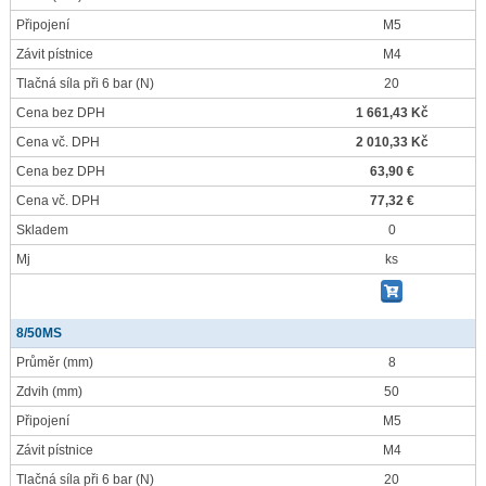
Připojení
M5
Závit pístnice
M4
Tlačná síla při 6 bar
(N)
20
Cena bez DPH
1 661,43 Kč
Cena vč. DPH
2 010,33 Kč
Cena bez DPH
63,90 €
Cena vč. DPH
77,32 €
Skladem
0
Mj
ks
8/50MS
Průměr
(mm)
8
Zdvih
(mm)
50
Připojení
M5
Závit pístnice
M4
Tlačná síla při 6 bar
(N)
20