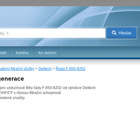
Hledat
takt
Kariéra
Ke stažení
ativní filtrační vložky
>
Deltech
>
Řada F 850-8202
 generace
né pro vzduchové filtry řady F 850-8202 od výrobce Deltech
F/HF/CF s různou filtrační schopností
uvedené značky