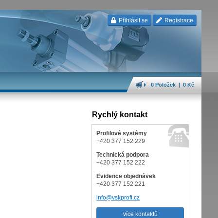
Přihlásit se
Registrace
0 Položek | 0 Kč
Rychlý kontakt
Profilové systémy
+420 377 152 229
Technická podpora
+420 377 152 222
Evidence objednávek
+420 377 152 221
info@vskprofi.cz
více kontaktů