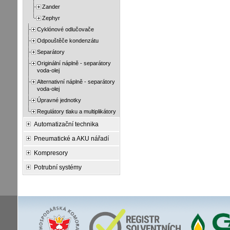
Zander
Zephyr
Cyklónové odlučovače
Odpouštěče kondenzátu
Separátory
Originální náplně - separátory
voda-olej
Alternativní náplně - separátory
voda-olej
Úpravné jednotky
Regulátory tlaku a multiplikátory
Automatizační technika
Pneumatické a AKU nářadí
Kompresory
Potrubní systémy