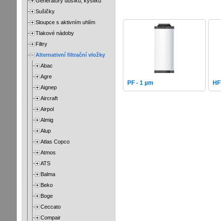
Generátory dusíku, kyslíku
Sušičky
Sloupce s aktivním uhlím
Tlakové nádoby
Filtry
Alternativní filtrační vložky
Abac
Agre
PF - 1 µm
HF
Aignep
Aircraft
Airpol
Almig
Alup
Atlas Copco
Atmos
ATS
Balma
Beko
Boge
Ceccato
Compair