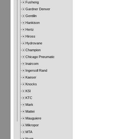
Fusheng
Gardner Denver
Gentilin
Hankison
Hertz
Hiross
Hydrovane
Champion
Chicago Pneumatic
Inaircom
Ingersoll Rand
Kaeser
Knocks
KSI
KTC
Mark
Mattei
Mauguiere
Mikropor
MTA
Nuair