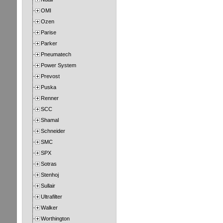
OMI
Ozen
Parise
Parker
Pneumatech
Power System
Prevost
Puska
Renner
SCC
Shamal
Schneider
SMC
SPX
Sotras
Stenhoj
Sullair
Ultrafilter
Walker
Worthington