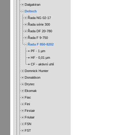
Dalgakiran
Deltech
Řada NG 02-17
Řada série 300
Řada DF 20-780
Řada F 9-750
Řada F 850-8202
PF - 1 µm
HF - 0,01 µm
CF - aktivní uhlí
Domnick Hunter
Donaldson
Drytec
Ekomak
Fiac
Fini
Firstair
Friulair
FSN
FST