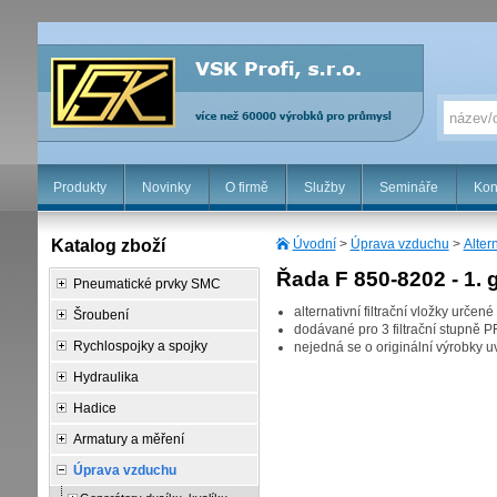
Produkty
Novinky
O firmě
Služby
Semináře
Kon
Katalog zboží
Úvodní
>
Úprava vzduchu
>
Altern
Řada F 850-8202 - 1.
Pneumatické prvky SMC
alternativní filtrační vložky urče
Šroubení
dodávané pro 3 filtrační stupně P
Rychlospojky a spojky
nejedná se o originální výrobky 
Hydraulika
Hadice
Armatury a měření
Úprava vzduchu