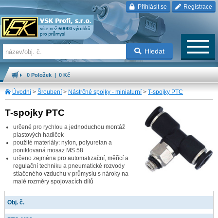
Přihlásit se
Registrace
Hledat
0 Položek | 0 Kč
Úvodní
>
Šroubení
>
Nástrčné spojky - miniaturní
>
T-spojky PTC
T-spojky PTC
určené pro rychlou a jednoduchou montáž
plastových hadiček
použité materiály: nylon, polyuretan a
poniklovaná mosaz MS 58
určeno zejména pro automatizační, měřící a
regulační techniku a pneumatické rozvody
stlačeného vzduchu v průmyslu s nároky na
malé rozměry spojovacích dílů
Obj. č.