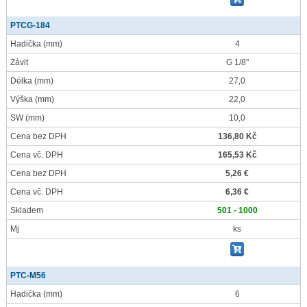
PTCG-184
Hadička
(mm)
4
Závit
G 1/8"
Délka
(mm)
27,0
Výška
(mm)
22,0
SW
(mm)
10,0
Cena bez DPH
136,80 Kč
Cena vč. DPH
165,53 Kč
Cena bez DPH
5,26 €
Cena vč. DPH
6,36 €
Skladem
501 - 1000
Mj
ks
PTC-M56
Hadička
(mm)
6