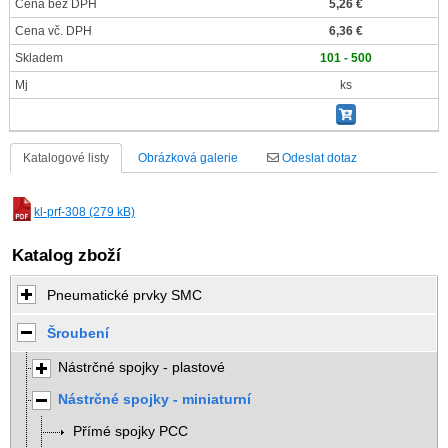
Cena bez DPH
5,26 €
Cena vč. DPH
6,36 €
Skladem
101 - 500
Mj
ks
Katalogové listy
Obrázková galerie
Odeslat dotaz
kl-prf-308 (279 kB)
Katalog zboží
Pneumatické prvky SMC
Šroubení
Nástrčné spojky - plastové
Nástrčné spojky - miniaturní
Přímé spojky PCC